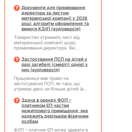
авансових внесків єдиного податку,
за результатами акта перевірки
Документи для преміювання
щодо таких виявлених порушень
директора за листом
визначається сума штрафу та
материнської компанії у 2026
складається ППР за формою «Ш»
році: алгоритм оформлення та
вимоги КЗпП (аудіоверсія)
Товариство отримало лист від
материнської компанії щодо
преміювання директора. Які
додаткові документи необхідні для
належного оформлення такої
Застосування ПСП на дітей у
премії?
разі загибелі (смерті) однієї з
них (аудіоверсія)
Працівниця має право на
застосування ПСП, як така, що
утримує двох чи більше дітей (а
саме - 4 дитини). У червні
поточного року одна дитина
Здача в оренду ФОП –
загинула. Як надалі правильно
платником ЄП частки
застосовувати ПСП? Працівниця
нежитлового приміщення, яке
має подати нову заяву на
належить декільком фізичним
застосування ПСП?
особам
ФОП – платник ЄП може здавати в