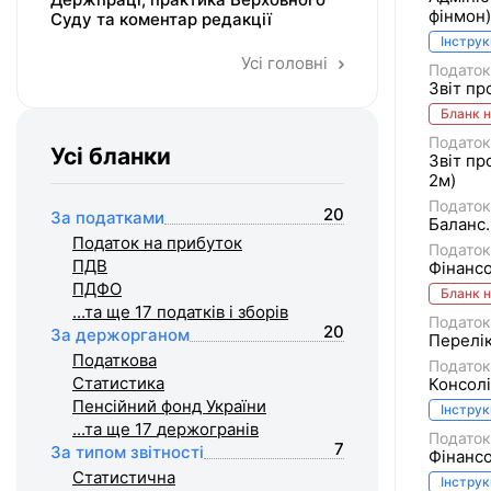
фінмон)
Суду та коментар редакції
Інструк
Усі головні
Податок
Звіт пр
Бланк н
Податок
Усі бланки
Звіт пр
2м)
Податок
20
За податками
Баланс.
Податок на прибуток
Податок
ПДВ
Фінансо
ПДФО
Бланк н
...та ще 17
податків і зборів
Податок
20
За держорганом
Перелік
Податкова
Податок
Статистика
Консолі
Пенсійний фонд України
Інструк
...та ще 17
держогранів
Податок
7
За типом звітності
Фінансо
Статистична
Інструк