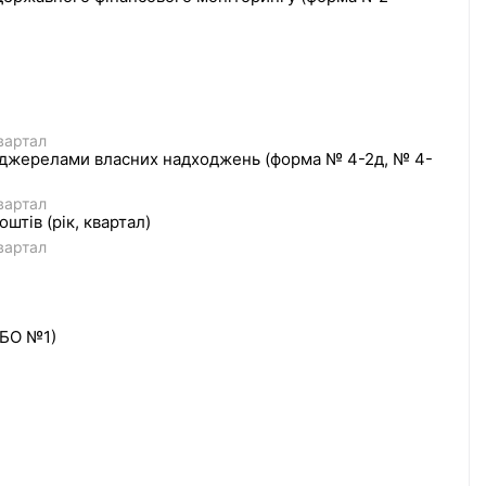
вартал
и джерелами власних надходжень (форма № 4-2д, № 4-
вартал
тів (рік, квартал)
вартал
)БО №1)