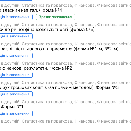
 відсутній
Статистика та податкова
Фiнансова
Фінансова звітні
о власний капітал. Форма №4
ція із заповнення
Зразки заповнення
 відсутній
Статистика та податкова
Фiнансова
Фінансова звітні
и до річної фінансової звітності (форма №5)
ція із заповнення
 відсутній
Статистика та податкова
Фiнансова
Фінансова звітні
ва звітність малого підприємства (форми №1-м, №2-м)
ція із заповнення
 відсутній
Статистика та податкова
Фiнансова
Фінансова звітні
о фінансові результати. Форма №2
ція із заповнення
 відсутній
Статистика та податкова
Фiнансова
Фінансова звітні
о рух грошових коштів (за прямим методом). Форма №3
ція із заповнення
 відсутній
Статистика та податкова
Фiнансова
Фінансова звітні
. Форма №1
ція із заповнення
 відсутній
Статистика та податкова
Фiнансова
Фінансова звітні