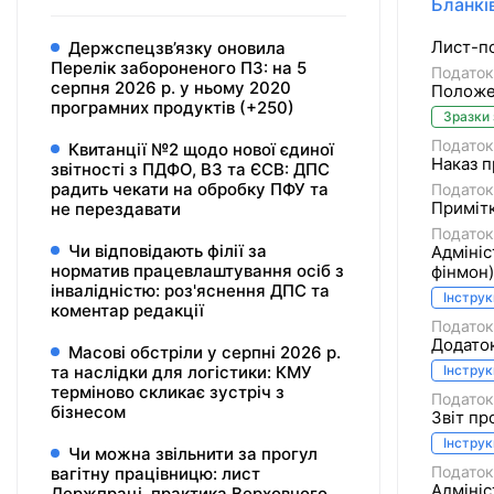
Бланків
Лист-по
Держспецзв’язку оновила
Перелік забороненого ПЗ: на 5
Податок
серпня 2026 р. у ньому 2020
Положен
програмних продуктів (+250)
Зразки
Податок
Квитанції №2 щодо нової єдиної
Наказ п
звітності з ПДФО, ВЗ та ЄСВ: ДПС
радить чекати на обробку ПФУ та
Податок
Примітк
не перездавати
Податок
Чи відповідають філії за
Адмініс
норматив працевлаштування осіб з
фінмон)
інвалідністю: роз'яснення ДПС та
Інструк
коментар редакції
Податок
Додаток
Масові обстріли у серпні 2026 р.
та наслідки для логістики: КМУ
Інструк
терміново скликає зустріч з
Податок
бізнесом
Звіт пр
Інструк
Чи можна звільнити за прогул
Податок
вагітну працівницю: лист
Адмініс
Держпраці, практика Верховного