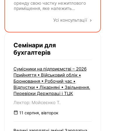
оренду свою частку нежитлового
приміщення, яке належить
декільком ФО на праві спільної
власності із поділом на частки
Усі консультації
кожна з яких до 900 кв. метрів, а
загальна площа перевищує 900 кв.
метрів, якщо вона має КВЕД 68.20
Семінари для
бухгалтерів
Сумісники на підприємстві – 2026
Прийняття • Військовий облік •
Бронювання • Робочий час •
Відпустки • Лікарняні • Звільнення.
Перевірки Держпраці і ТЦК
Лектор: Мойсеєнко Т.
11 серпня, вівторок
Великі зарплатні зміни! Зарплатна