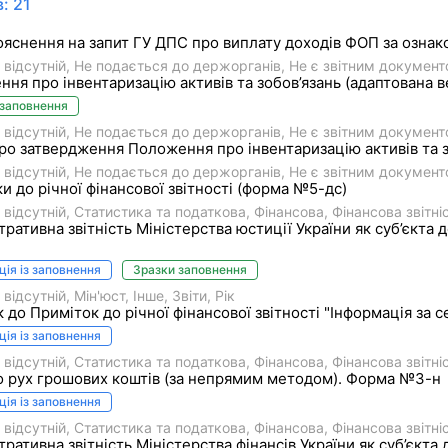
: 21
яснення на запит ГУ ДПС про виплату доходів ФОП за ознак
 відсутній
Не подається до держорганів
Не є звітним докумен
ня про інвентаризацію активів та зобов’язань (адаптована в
 заповнення
 відсутній
Не подається до держорганів
Не є звітним докумен
ро затвердження Положення про інвентаризацію активів та з
 відсутній
Не подається до держорганів
Не є звітним докумен
и до річної фінансової звітності (форма №5-дс)
 відсутній
Статистика та податкова
Фiнансова
Фінансова звітні
тративна звітність Міністерства юстиції України як суб’єкт
ція із заповнення
Зразки заповнення
 відсутній
Мін'юст
Інше
Звіти
Рік
 до Приміток до річної фінансової звітності "Інформація за
ція із заповнення
 відсутній
Статистика та податкова
Фiнансова
Фінансова звітні
о рух грошових коштів (за непрямим методом). Форма №3-н
ція із заповнення
 відсутній
Статистика та податкова
Фiнансова
Фінансова звітні
тративна звітність Міністерства фінансів України як суб’єк