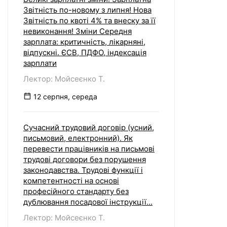
Звітність по-новому з липня! Нова
Звітність по квоті 4% та внеску за її
невиконання! Зміни Середня
зарплата: критичність, лікарняні,
відпускні. ЄСВ, ПДФО, індексація
зарплати
Лектор: Мойсеєнко Т.
12 серпня, середа
Сучасний трудовий договір (усний,
письмовий, електронний). Як
перевести працівників на письмові
трудові договори без порушення
законодавства. Трудові функції і
компетентності на основі
професійного стандарту без
дублювання посадової інструкції...
Лектор: Мойсеєнко Т.