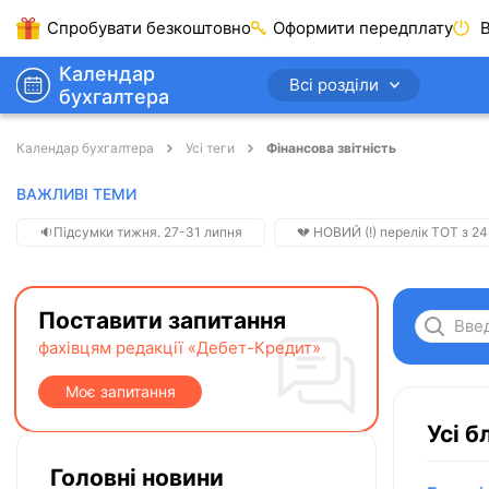
Спробувати безкоштовно
Оформити передплату
В
Календар
Всі розділи
бухгалтера
Календар бухгалтера
Усі теги
Фінансова звітність
ВАЖЛИВІ ТЕМИ
🔉Підсумки тижня. 27-31 липня
💔 НОВИЙ (!) перелік ТОТ з 24
Поставити запитання
фахівцям редакції «Дебет-Кредит»
Моє запитання
Усі б
Головні новини