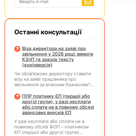
Останні консультації
Віза директора на заяві про
звільнення у 2026 році: вимоги
КЗпП та зразок тексту
(аудіоверсія)
Чи обов’язково директору ставити
візу на заяві працівника про
звільнення за власним бажанням?
Якщо так, який текст візи є
бажаним згідно з нормами КЗпП?
ППР платнику ЄП (першої або
другої групи), у разі несплати
або сплати не в повному обсязі
авансових внесків ЄП
У разі несплати або сплати не в
повному обсязі ФОП – платником
ЄП (першої або другої групи)