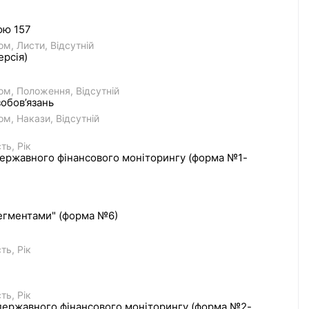
ою 157
том
Листи
Відсутній
ерсія)
том
Положення
Відсутній
обов’язань
том
Накази
Відсутній
сть
Рік
а державного фінансового моніторингу (форма №1-
 сегментами" (форма №6)
сть
Рік
сть
Рік
та державного фінансового моніторингу (форма №2-