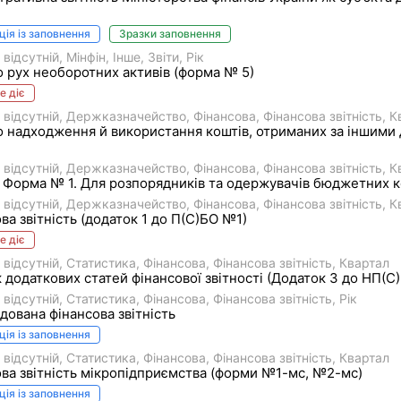
ція із заповнення
Зразки заповнення
 відсутній
Мінфін
Інше
Звіти
Рік
о рух необоротних активів (форма № 5)
е діє
 відсутній
Держказначейство
Фiнансова
Фінансова звітність
К
о надходження й використання коштів, отриманих за іншим
 відсутній
Держказначейство
Фiнансова
Фінансова звітність
К
 Форма № 1. Для розпорядників та одержувачів бюджетних кош
 відсутній
Держказначейство
Фiнансова
Фінансова звітність
К
ва звітність (додаток 1 до П(С)БО №1)
е діє
 відсутній
Статистика
Фiнансова
Фінансова звітність
Квартал
 додаткових статей фінансової звітності (Додаток 3 до НП(С
 відсутній
Статистика
Фiнансова
Фінансова звітність
Рік
дована фінансова звітність
ція із заповнення
 відсутній
Статистика
Фiнансова
Фінансова звітність
Квартал
ва звітність мікропідприємства (форми №1-мс, №2-мс)
ція із заповнення