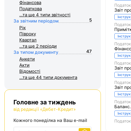
Фiнансова
Податок
Податкова
Звіт пр
...та ще 4
типи звітності
Інструк
5
За звітним періодом
Податок
Рік
Примітк
Півроку
Інструк
Квартал
Податок
...та ще 2
періоди
Фінансо
47
За типом документу
Інструк
Анкети
Податок
Акти
Звіт пр
Відомості
Інструк
...та ще 44
типи документа
Податок
Звіт пр
Інструк
Головне за тиждень
Податок
Баланс
від редакції «Дебет-Кредит»
Інструк
Кожного понеділка на Ваш e-mail
Податок