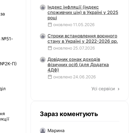
Індекс інфляції (індекс
споживчих цін) в Україні у 2025
 за
році
оновлено
11.05.2026
Строки встановлення воєнного
а №51-
стану в Україні у 2022-2026 рр.
оновлено
25.07.2026
Довідник ознак доходів
 №2К-П)
фізичних осіб (для Додатка
4ДФ)
оновлено
24.06.2026
діл
Усі сервіси
Зараз коментують
ння
кції
Марина