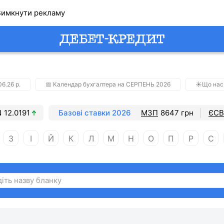
имкнути рекламу
6.26 р.
📅 Календар бухгалтера на СЕРПЕНЬ 2026
☀️Що нас
N
12.0191
Базові ставки 2026
МЗП
8647 грн
ЄСВ
З
І
Й
К
Л
М
Н
О
П
Р
С