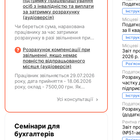
підтримку працевлаштування
Податко
два роботодавці?
осіб з інвалідністю та виплати
за затримку розрахунку
Інструк
(аудіоверсія)
Місцеві
Податко
Чи береться сума, нарахована
за II кв
працівнику за час затримки
розрахунку в разі звільнення при
Інструк
обчсиленні середньомісячної
Місцеві
заробітної плати (винагороди), для
Розрахунок компенсації при
Звіт пр
розрахунку внеску на підтримку
звільненні, якщо немає
2026 р.
працевлаштування осіб з
повністю відпрацьованого
Роз'яс
інвалідністю?
місяця (аудіоверсія)
Податок
Працівник звільняється 29.07.2026
Розраху
року, дата прийняття - 18.06.2026
частку
року, оклад - 7500,00 грн. Як
підприє
розрахувати компенсацію трьох
Інструк
невикористаних днів відпустки при
Усі консультації
звільненні?
Податок
Розраху
(додатк
Рентна 
Семінари для
Звіт пр
(№51-ав
бухгалтерів
Роз'яс