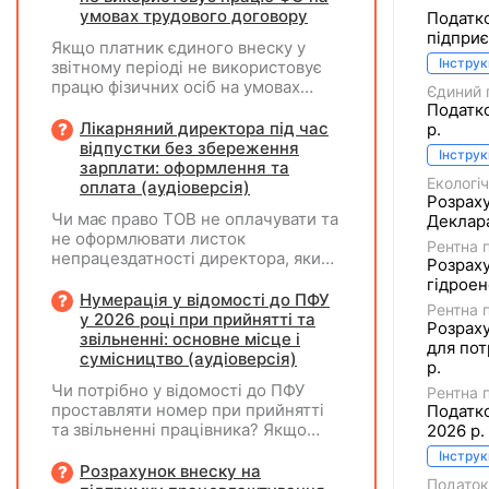
умовах трудового договору
Податко
підприє
Якщо платник єдиного внеску у
Інструк
звітному періоді не використовує
працю фізичних осіб на умовах
Єдиний 
трудового договору (контракту) або
Податко
на інших умовах, передбачених
Лікарняний директора під час
р.
законодавством, Додаток Д1/
відпустки без збереження
Інструк
Додаток ФІЗ-Д1 за відповідний
зарплати: оформлення та
Екологі
період не подається
оплата (аудіоверсія)
Розраху
Чи має право ТОВ не оплачувати та
Декларац
не оформлювати листок
Рентна 
непрацездатності директора, який
Розраху
перебуває у відпустці без
гідроен
збереження заробітної плати під
Нумерація у відомості до ПФУ
Рентна 
час призупинення діяльності
у 2026 році при прийнятті та
Розраху
підприємства?
звільненні: основне місце і
для пот
сумісництво (аудіоверсія)
р.
Чи потрібно у відомості до ПФУ
Рентна 
проставляти номер при прийнятті
Податко
та звільненні працівника? Якщо
2026 р.
особа одночасно працювала за
Інструк
основним місцем роботи та за
Розрахунок внеску на
Податок
сумісництвом, чи рахується це як