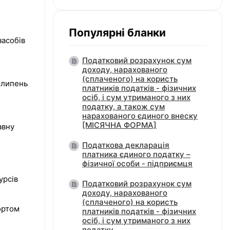
Популярні бланки
засобів
Податковий розрахунок сум
доходу, нарахованого
(сплаченого) на користь
 липень
платників податків - фізичних
осіб, і сум утриманого з них
податку, а також сум
нарахованого єдиного внеску
[МІСЯЧНА ФОРМА]
авну
Податкова декларація
платника єдиного податку –
фізичної особи - підприємця
урсів
Податковий розрахунок сум
доходу, нарахованого
(сплаченого) на користь
ортом
платників податків - фізичних
осіб, і сум утриманого з них
податку