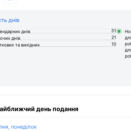
сть днів
31
ендарних днів
Но
21
дл
очих днів
ро
10
ткових та вихідних
дл
ро
айближчий день подання
пня, понеділок