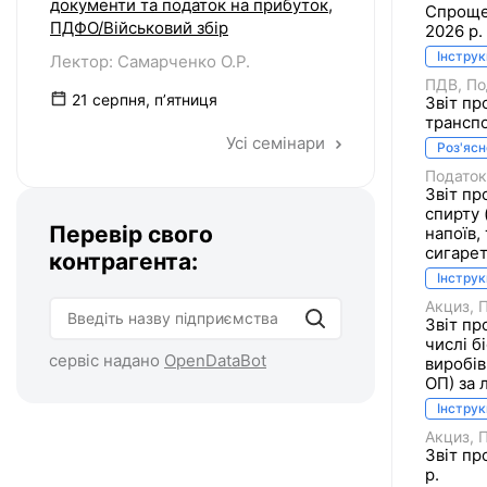
документи та податок на прибуток,
Спрощен
ПДФО/Військовий збір
2026 р.
Інструк
Лектор: Самарченко О.Р.
ПДВ
По
21 серпня, пʼятниця
Звіт пр
транспо
Усі семінари
Роз'яс
Податок
Звіт пр
спирту 
Перевір свого
напоїв,
сигарет
контрагента:
Інструк
Акциз
Звіт пр
числі б
сервіс надано
OpenDataBot
виробів
ОП) за 
Інструк
Акциз
Звіт пр
р.