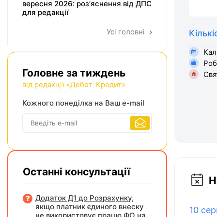
вересня 2026: розʼяснення від ДПС
для редакції
Усі головні
Кількі
Кал
Роб
Головне за тиждень
Свя
від редакції «Дебет-Кредит»
Кожного понеділка на Ваш e-mail
Останні консультації
Н
Додаток Д1 до Розрахунку,
якщо платник єдиного внеску
10 сер
не використовує працю ФО на