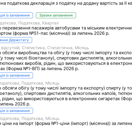
а податкова декларація з податку на додану вартість за II к
ція із заповнення
Зразки заповнення
даткова
Податкова
Квартал
о перевезення пасажирів автобусами та міським електричн
ртом (форма №51-пас (місячна)) за липень 2026 р.
нення Держстату
 відсутній
Статистика
Статистична
Місяць
о обсяги виробництва та обігу (у тому числі імпорту та експо
(у тому числі біоетанолу), спиртових дистилятів, алкогольни
 тютюнових виробів, рідин, що використовуються в електрон
ах (Форма №1-ВП) за липень 2026 р.
ція із заповнення
Податкова
Податкова
Місяць
о обсяги обігу (у тому числі імпорту та експорту) спирту (у т
іоетанолу), спиртових дистилятів, алкогольних напоїв, тютю
, рідин, що використовуються в електронних сигаретах (Фо
липень 2026 р.
ція із заповнення
Податкова
Податкова
Місяць
о ціни на імпорт (форма №1-ціни (імпорт) (місячна)) за липен