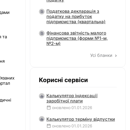
Податкова декларація з
идами
податку на прибуток
підприємства (квартальна)
Фінансова звітність малого
я та
підприємства (форми №1-м,
№2-м)
Усі бланки
ння
’язаних
Корисні сервіси
артал
Калькулятор індексації
дичні
заробітної плати
оновлено
01.01.2026
Калькулятор терміну відпустки
оновлено
01.01.2026