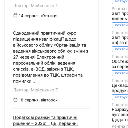
Інструк
Лектор: Мойсеєнко Т.
Рентна 
Звіт пр
14 серпня, пʼятниця
липень 
Роз'яс
Податок
Одноденний практичний курс
Звіт пр
підвищення кваліфікації щодо
ца) за 
військового обліку «Організація та
Роз'яс
ведення військового обліку: зміни з
Податок
27 червня! Електронний
Обстеже
персональний облік, ведення
за серп
списків, е-ВОД, звірки з ТЦК,
Роз'яс
повідомлення до ТЦК, штрафи та
Податок
помилки...
Деклара
Лектор: Мойсеєнко Т.
продукці
Інструк
18 серпня, вівторок
Податок
Розраху
вуглево
Податкові ризики та практичні
(додато
рішення – 2026: ПДВ, первинні
Рентна 