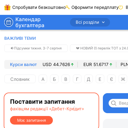
Спробувати безкоштовно
Оформити передплату
В
Календар
Всі розділи
бухгалтера
ВАЖЛИВІ ТЕМИ
🔉Підсумки тижня. 3-7 серпня
💔 НОВИЙ (!) перелік ТОТ з 24.0
Курси валют
USD
44.7626
EUR
51.6717
PL
Словник
А
Б
В
Г
Д
Е
Є
Ж
Поставити запитання
фахівцям редакції «Дебет-Кредит»
Моє запитання