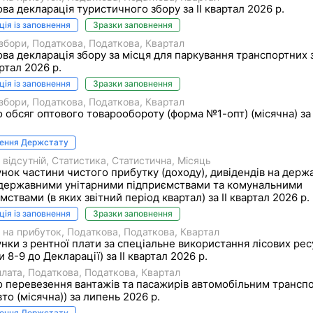
ва декларація туристичного збору за II квартал 2026 р.
ція із заповнення
Зразки заповнення
 збори
Податкова
Податкова
Квартал
ва декларація збору за місця для паркування транспортних 
артал 2026 р.
ція із заповнення
Зразки заповнення
 збори
Податкова
Податкова
Квартал
о обсяг оптового товарообороту (форма №1-опт) (місячна) за
нення Держстату
 відсутній
Статистика
Статистична
Місяць
нок частини чистого прибутку (доходу), дивідендів на держ
 державними унітарними підприємствами та комунальними
мствами (в яких звітний період квартал) за ІI квартал 2026 р.
ція із заповнення
Зразки заповнення
 на прибуток
Податкова
Податкова
Квартал
нки з рентної плати за спеціальне використання лісових рес
и 8-9 до Декларації) за II квартал 2026 р.
плата
Податкова
Податкова
Квартал
о перевезення вантажів та пасажирів автомобільним трансп
то (місячна)) за липень 2026 р.
нення Держстату