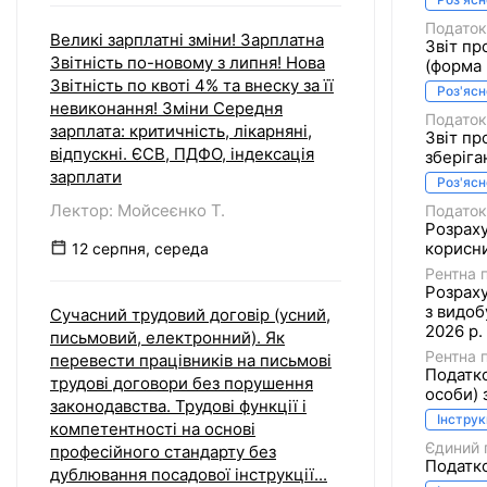
Податок
Великі зарплатні зміни! Зарплатна
Звіт пр
Звітність по-новому з липня! Нова
(форма 
Звітність по квоті 4% та внеску за її
Роз'яс
невиконання! Зміни Середня
Податок
зарплата: критичність, лікарняні,
Звіт пр
відпускні. ЄСВ, ПДФО, індексація
зберіга
зарплати
Роз'яс
Лектор: Мойсеєнко Т.
Податок
Розраху
корисни
12 серпня, середа
Рентна 
Розраху
з видоб
Сучасний трудовий договір (усний,
2026 р.
письмовий, електронний). Як
Рентна 
перевести працівників на письмові
Податко
трудові договори без порушення
особи) з
законодавства. Трудові функції і
Інструк
компетентності на основі
Єдиний 
професійного стандарту без
Податко
дублювання посадової інструкції...