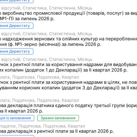
 відсутній
Статистика
Статистична
Місяць
о виробництво промислової продукції (товарів, послуг) за в
№1-П) за липень 2026 р.
нення Держстату
 відсутній
Статистика
Статистична
Місяць
о надходження зернових та олійних культур на переробленн
ння (ф. №1-зерно (місячна)) за липень 2026 р.
нення Держстату
 відсутній
Статистика
Статистична
Місяць
нок з рентної плати за користування надрами для видобува
х копалин (додаток 1 до Декларації) за II квартал 2026 р.
плата
Податкова
Податкова
Квартал
нок з рентної плати за користування надрами в цілях, не пов
уванням корисних копалин (додаток 3 до Декларації) за II кв
плата
Податкова
Податкова
Квартал
ва декларація платника єдиного податку третьої групи (юри
а II квартал 2026 р.
ція із заповнення
Зразки заповнення
податок
Податкова
Податкова
Квартал
ва декларація з рентної плати за II квартал 2026 р.