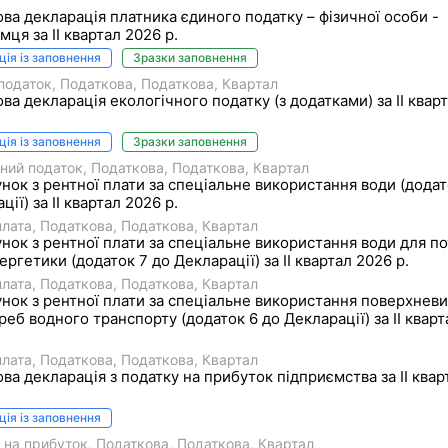
ва декларація платника єдиного податку – фізичної особи -
мця за II квартал 2026 р.
ція із заповнення
Зразки заповнення
податок
Податкова
Податкова
Квартал
ва декларація екологічного податку (з додатками) за II квар
ція із заповнення
Зразки заповнення
чний податок
Податкова
Податкова
Квартал
нок з рентної плати за спеціальне використання води (додат
ії) за II квартал 2026 р.
плата
Податкова
Податкова
Квартал
нок з рентної плати за спеціальне використання води для п
ергетики (додаток 7 до Декларації) за II квартал 2026 р.
плата
Податкова
Податкова
Квартал
нок з рентної плати за спеціальне використання поверхневи
реб водного транспорту (додаток 6 до Декларації) за II квар
плата
Податкова
Податкова
Квартал
ва декларація з податку на прибуток підприємства за II квар
ція із заповнення
 на прибуток
Податкова
Податкова
Квартал