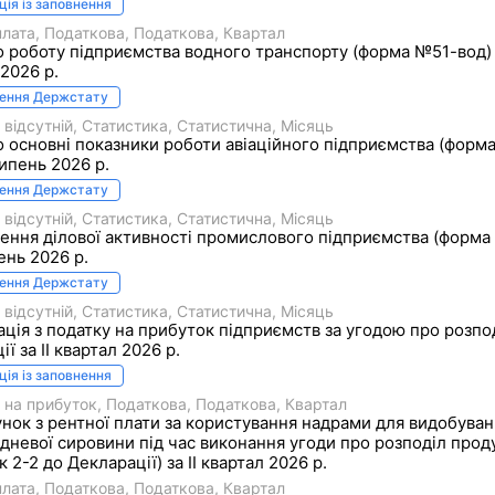
ція із заповнення
плата
Податкова
Податкова
Квартал
о роботу підприємства водного транспорту (форма №51-вод)
2026 р.
нення Держстату
 відсутній
Статистика
Статистична
Місяць
о основні показники роботи авіаційного підприємства (форм
липень 2026 р.
нення Держстату
 відсутній
Статистика
Статистична
Місяць
ння ділової активності промислового підприємства (форма
ень 2026 р.
нення Держстату
 відсутній
Статистика
Статистична
Місяць
ція з податку на прибуток підприємств за угодою про розпо
ї за II квартал 2026 р.
ція із заповнення
 на прибуток
Податкова
Податкова
Квартал
нок з рентної плати за користування надрами для видобува
дневої сировини під час виконання угоди про розподіл проду
к 2-2 до Декларації) за II квартал 2026 р.
плата
Податкова
Податкова
Квартал