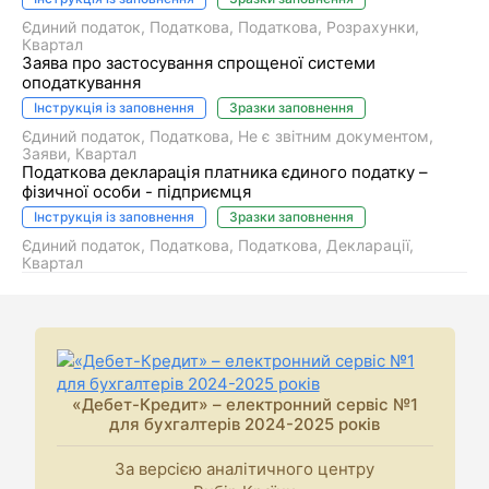
Єдиний податок
Податкова
Податкова
Розрахунки
Квартал
Заява про застосування спрощеної системи
оподаткування
Інструкція із заповнення
Зразки заповнення
Єдиний податок
Податкова
Не є звітним документом
Заяви
Квартал
Податкова декларація платника єдиного податку –
фізичної особи - підприємця
Інструкція із заповнення
Зразки заповнення
Єдиний податок
Податкова
Податкова
Декларації
Квартал
«Дебет-Кредит» – електронний сервіс №1
для бухгалтерів 2024-2025 років
За версією аналітичного центру