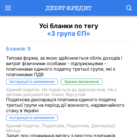
Усі бланки по тегу
«3 група ЄП»
Бланків: 9
Типова форма, за якою здійснюється облік доходів і
витрат фізичними особами - підприємцями -
платниками єдиного податку третьої групи, які є
платниками ПДВ
Інструкція із заповнення
Зразки заповнення
Єдиний податок
Не подається до держорганів
Не є
звітним документом
Книги
Відсутній
Податкова декларація платника єдиного податку
третьої групи на період дії воєнного, надзвичайного
стану в Україні
Інструкція із заповнення
Єдиний податок
Податкова
Податкова
Декларації
Місяць
Запит про отримання витягу з реєстру платників