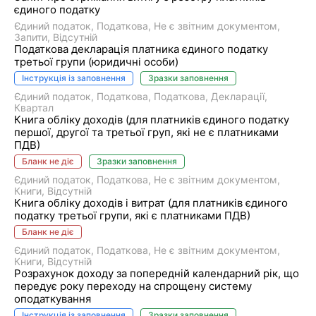
єдиного податку
Єдиний податок
Податкова
Не є звітним документом
Запити
Відсутній
Податкова декларація платника єдиного податку
третьої групи (юридичні особи)
Інструкція із заповнення
Зразки заповнення
Єдиний податок
Податкова
Податкова
Декларації
Квартал
Книга обліку доходів (для платників єдиного податку
першої, другої та третьої груп, які не є платниками
ПДВ)
Бланк не діє
Зразки заповнення
Єдиний податок
Податкова
Не є звітним документом
Книги
Відсутній
Книга обліку доходів і витрат (для платників єдиного
податку третьої групи, які є платниками ПДВ)
Бланк не діє
Єдиний податок
Податкова
Не є звітним документом
Книги
Відсутній
Розрахунок доходу за попередній календарний рік, що
передує року переходу на спрощену систему
оподаткування
Інструкція із заповнення
Зразки заповнення