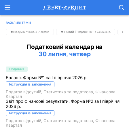
ВАЖЛИВІ ТЕМИ
🔉Підсумки тижня. 3-7 серпня
💔 НОВИЙ (!) перелік ТОТ з 24.06.26 р.
📅 К
Податковий календар на
30 липня, четвер
Подання
Баланс. Форма №1 за І півріччя 2026 р.
Інструкція із заповнення
Податок відсутній
Статистика та податкова
Фiнансова
Квартал
Звіт про фінансові результати. Форма №2 за I півріччя
2026 р.
Інструкція із заповнення
Податок відсутній
Статистика та податкова
Фiнансова
Квартал