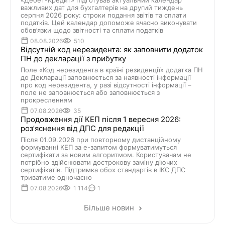
«Дебет-Кредит» підготував актуальний календар
важливих дат для бухгалтерів на другий тиждень
серпня 2026 року: строки подання звітів та сплати
податків. Цей календар допоможе вчасно виконувати
обов’язки щодо звітності та сплати податків
08.08.2026
510
Відсутній код нерезидента: як заповнити додаток
ПН до декларації з прибутку
Поле «Код нерезидента в країні резиденції» додатка ПН
до Декларації заповнюється за наявності інформації
про код нерезидента, у разі відсутності інформації –
поле не заповнюється або заповнюється з
прокресленням
07.08.2026
35
Продовження дії КЕП після 1 вересня 2026:
розʼяснення від ДПС для редакції
Після 01.09.2026 при повторному дистанційному
формуванні КЕП за е-запитом формуватимуться
сертифікати за новим алгоритмом. Користувачам не
потрібно здійснювати дострокову заміну діючих
сертифікатів. Підтримка обох стандартів в ІКС ДПС
триватиме одночасно
07.08.2026
1 114
1
Більше новин