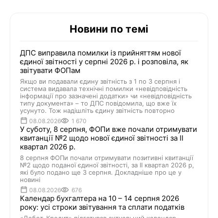
Новини по темі
ДПС виправила помилки із прийняттям нової
єдиної звітності у серпні 2026 р. і розповіла, як
звітувати ФОПам
Якщо ви подавали єдину звітність з 1 по 3 серпня і
система видавала технічні помилки «невідповідність
інформації про зазначені додатки» чи «невідповідність
типу документа» – то ДПС повідомила, що вже їх
усунуто. Тож надішліть єдину звітність повторно
08.08.2026
1 670
У суботу, 8 серпня, ФОПи вже почали отримувати
квитанції №2 щодо нової єдиної звітності за ІІ
квартал 2026 р.
8 серпня ФОПи почали отримувати позитивні квитанції
№2 щодо поданої єдиної звітності, за ІІ квартал 2026 р,
які було подано ще 3 серпня. Докладніше про це у
новині
08.08.2026
676
Календар бухгалтера на 10 – 14 серпня 2026
року: усі строки звітування та сплати податків