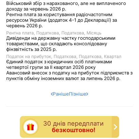
Військовий збір з нарахованого, але не виплаченого
доходу за червень 2026 р.
Рентна плата за користування радіочастотним
ресурсом України (додаток 4-1 до Декларації) за
червень 2026 р.
Рентна плата
Податкова
Податкова
Місяць
Дивіденди на державну частку господарськими
товариствами, що складають консолідовану
фінзвітність за 2025 р.
Податок на прибуток
Податкова
Податкова
Квартал
Єдиний податок з юридичних осіб платниками
четвертої групи за IІ квартал 2026 року
Авансовий внесок з податку на прибуток підприємств з
пунктів обміну іноземних валют за липень 2026 р.
Раніше
Пізніше
30 днiв передплати
безкоштовно!