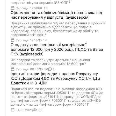
подання звіту за формою №8-ОПП?
Сьогодні 12:50
13
Оформлення та облік мобілізації працівника під
час перебування у відпустці (аудіоверсія)
Працівника мобілізували під час перебування у щорічній
відпустці. Як правильно відобразити цю подію в
кадровому, табельному, бухгалтерському обліку та
податковій звітності?
Сьогодні 12:12
14
Оподаткування нецільової матеріальної
допомоги 12 600 грн у 2026 році: ПДФО та ВЗ за
ПКУ (аудіоверсія)
Які податки та збори утримуються з нецільової
матеріальної допомоги в розмірі 12 600 грн?
Сьогодні 08:45
56
2
Ідентифікатори форм для подання Розрахунку
ЮО з Додатком 4ДФ та Розрахунку ФОП/НПД з
Додатком ФІЗ-4ДФ
Податкові агенти подають в е-вигляді: розрахунок ЮО
за ідентифікатором форми J0500111 та додаток 4ДФ до
нього – за формою J0510411; розрахунок ФОП/НПД за
ідентифікатором форми F0500111 та додаток ФІЗ-4ДФ
до нього – за ідентифікатором форми F0510411
04.08.2026
30