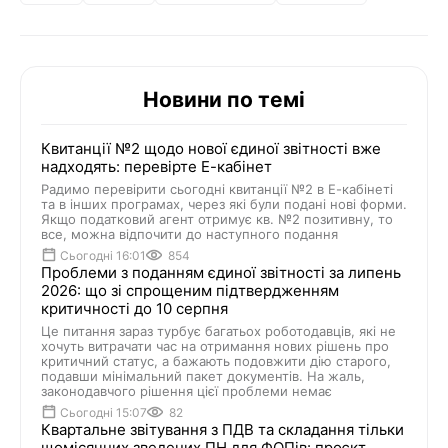
Новини по темі
Квитанції №2 щодо нової єдиної звітності вже
надходять: перевірте Е-кабінет
Радимо перевірити сьогодні квитанції №2 в Е-кабінеті
та в інших програмах, через які були подані нові форми.
Якщо податковий агент отримує кв. №2 позитивну, то
все, можна відпочити до наступного подання
Сьогодні 16:01
854
Проблеми з поданням єдиної звітності за липень
2026: що зі спрощеним підтвердженням
критичності до 10 серпня
Це питання зараз турбує багатьох роботодавців, які не
хочуть витрачати час на отримання нових рішень про
критичний статус, а бажають подовжити дію старого,
подавши мінімальний пакет документів. На жаль,
законодавчого рішення цієї проблеми немає
Сьогодні 15:07
82
Квартальне звітування з ПДВ та складання тільки
щомісячних зведених ПН для ФОПів: проєкт