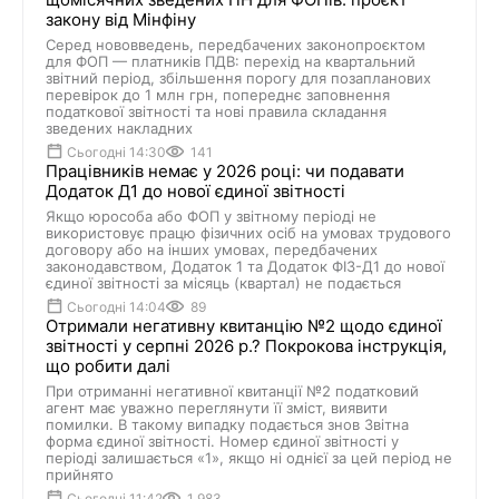
закону від Мінфіну
Серед нововведень, передбачених законопроєктом
для ФОП — платників ПДВ: перехід на квартальний
звітний період, збільшення порогу для позапланових
перевірок до 1 млн грн, попереднє заповнення
податкової звітності та нові правила складання
зведених накладних
Сьогодні 14:30
141
Працівників немає у 2026 році: чи подавати
Додаток Д1 до нової єдиної звітності
Якщо юрособа або ФОП у звітному періоді не
використовує працю фізичних осіб на умовах трудового
договору або на інших умовах, передбачених
законодавством, Додаток 1 та Додаток ФІЗ-Д1 до нової
єдиної звітності за місяць (квартал) не подається
Сьогодні 14:04
89
Отримали негативну квитанцію №2 щодо єдиної
звітності у серпні 2026 р.? Покрокова інструкція,
що робити далі
При отриманні негативної квитанції №2 податковий
агент має уважно переглянути її зміст, виявити
помилки. В такому випадку подається знов Звітна
форма єдиної звітності. Номер єдиної звітності у
періоді залишається «1», якщо ні однієї за цей період не
прийнято
Сьогодні 11:42
1 983