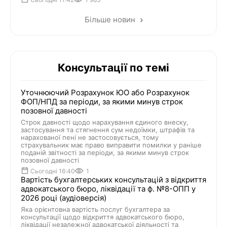
Більше новин
Консультації по темі
Уточнюючий Розрахунок ЮО або Розрахунок
ФОП/НПД за періоди, за якими минув строк
позовної давності
Строк давності щодо нарахування єдиного внеску,
застосування та стягнення сум недоїмки, штрафів та
нарахованої пені не застосовується, тому
страхувальник має право виправити помилки у раніше
поданій звітності за періоди, за якими минув строк
позовної давності
Сьогодні 16:40
1
Вартість бухгалтерських консультацій з відкриття
адвокатського бюро, ліквідації та ф. №8-ОПП у
2026 році (аудіоверсія)
Яка орієнтовна вартість послуг бухгалтера за
консультації щодо відкриття адвокатського бюро,
ліквідації незалежної адвокатської діяльності та