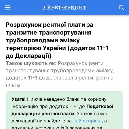
Розрахунок рентної плати за
транзитне транспортування
трубопроводами аміаку
територією України (додаток 11-1
до Декларації)
Також шукають як:
Розрахунок ренти
транспортування трубопроводами аміаку,
додаток 11-1 до декларації з ренти, рентна
плата
Увага!
Нижче наведено бланк та корисну
інформацію про додаток 11-1 до
Податкової
декларації з рентної плати
. Зразок самої
декларації ви знайдете на
цій сторінці
, а
докладну інструкцію із її заповнення та