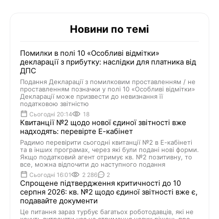
Новини по темі
Помилки в полі 10 «Особливі відмітки»
декларації з прибутку: наслідки для платника від
ДПС
Подання Декларації з помилковим проставленням / не
проставленням позначки у полі 10 «Особливі відмітки»
Декларації може призвести до невизнання її
податковою звітністю
Сьогодні 20:14
18
Квитанції №2 щодо нової єдиної звітності вже
надходять: перевірте Е-кабінет
Радимо перевірити сьогодні квитанції №2 в Е-кабінеті
та в інших програмах, через які були подані нові форми.
Якщо податковий агент отримує кв. №2 позитивну, то
все, можна відпочити до наступного подання
Сьогодні 16:01
2 286
2
Спрощене підтвердження критичності до 10
серпня 2026: кв. №2 щодо єдиної звітності вже є,
подавайте документи
Це питання зараз турбує багатьох роботодавців, які не