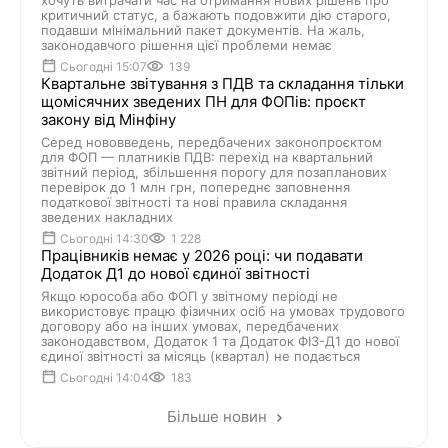
хочуть витрачати час на отримання нових рішень про
критичний статус, а бажають подовжити дію старого,
подавши мінімальний пакет документів. На жаль,
законодавчого рішення цієї проблеми немає
Сьогодні 15:07
139
Квартальне звітування з ПДВ та складання тільки
щомісячних зведених ПН для ФОПів: проєкт
закону від Мінфіну
Серед нововведень, передбачених законопроєктом
для ФОП — платників ПДВ: перехід на квартальний
звітний період, збільшення порогу для позапланових
перевірок до 1 млн грн, попереднє заповнення
податкової звітності та нові правила складання
зведених накладних
Сьогодні 14:30
1 228
Працівників немає у 2026 році: чи подавати
Додаток Д1 до нової єдиної звітності
Якщо юрособа або ФОП у звітному періоді не
використовує працю фізичних осіб на умовах трудового
договору або на інших умовах, передбачених
законодавством, Додаток 1 та Додаток ФІЗ-Д1 до нової
єдиної звітності за місяць (квартал) не подається
Сьогодні 14:04
183
Більше новин