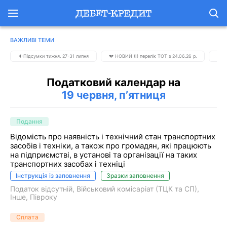
ВАЖЛИВІ ТЕМИ
🔉Підсумки тижня. 27-31 липня
💔 НОВИЙ (!) перелік ТОТ з 24.06.26 р.
📅 К
Податковий календар на
19 червня, пʼятниця
Подання
Відомість про наявність і технічний стан транспортних
засобів і техніки, а також про громадян, які працюють
на підприємстві, в установі та організації на таких
транспортних засобах і техніці
Інструкція із заповнення
Зразки заповнення
Податок відсутній
Військовий комісаріат (ТЦК та СП)
Інше
Півроку
Сплата