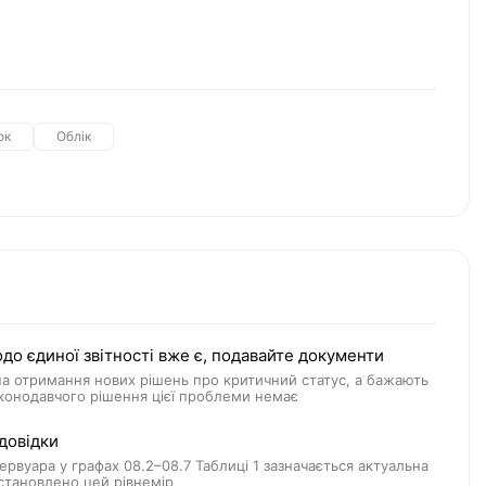
ок
Облік
о єдиної звітності вже є, подавайте документи
 на отримання нових рішень про критичний статус, а бажають
аконодавчого рішення цієї проблеми немає
довідки
зервуара у графах 08.2–08.7 Таблиці 1 зазначається актуальна
встановлено цей рівнемір