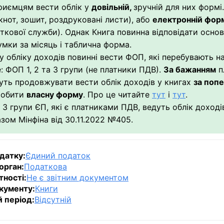
риємцям вести облік у
довільній,
зручній для них формі
кнот, зошит, роздруковані листи), або
електронній фор
ткової служби). Однак Книга повинна відповідати основ
умки за місяць і таблична форма.
у обліку доходів повинні вести ФОП, які перебувають 
е
:
ФОП 1, 2 та 3 групи (не платники ПДВ)
.
За бажанням
п
ть продовжувати вести облік доходів у книгах
за поп
робити
власну форму
. Про це читайте
тут
і
тут
.
3 групи ЄП, які є платниками ПДВ, ведуть
облік доході
азом
Мінфіна
від 30.11.2022
№
405.
датку:
Єдиний податок
орган:
Податкова
тності:
Не є звітним документом
кументу:
Книги
й період:
Відсутній