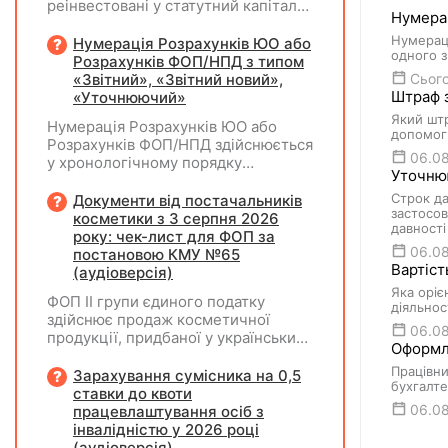
реінвестовані у статутний капітал
Нумерац
без зміни часток, із них сплачено
ПДФО та ВЗ. Крім того, статутний
Нумераці
Нумерація Розрахунків ЮО або
одного з
капітал збільшувався за рахунок
Розрахунків ФОП/НПД з типом
нерозподіленого прибутку без
«Звітний», «Звітний новий»,
Сього
нарахування дивідендів. У 2026
Штраф з
«Уточнюючий»
році його планують зменшити та
Який штр
Нумерація Розрахунків ЮО або
виплатити кошти засновникам. Чи
допомог
Розрахунків ФОП/НПД здійснюється
потрібно утримувати ПДФО та ВЗ?
06.0
у хронологічному порядку
Уточнюю
незалежно від типу Розрахунків в
межах одного звітного
Строк да
Документи від постачальників
застосов
(податкового) періоду та не
косметики з 3 серпня 2026
давності
продовжується в наступних
року: чек-лист для ФОП за
06.0
постановою КМУ №65
Вартіст
(аудіоверсія)
Яка оріє
ФОП ІІ групи єдиного податку
діяльнос
здійснює продаж косметичної
06.0
продукції, придбаної у українських
Оформле
постачальників. Які саме
Працівни
документи потрібно вимагати від
Зарахування сумісника на 0,5
бухгалте
постачальника після 03.08.2026
ставки до квоти
року у зв'язку з повним набранням
06.0
працевлаштування осіб з
чинності Технічного регламенту на
інвалідністю у 2026 році
косметичну продукцію,
(аудіоверсія)