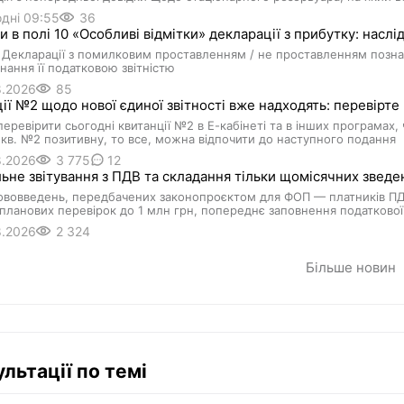
дні 09:55
36
 в полі 10 «Особливі відмітки» декларації з прибутку: наслі
Декларації з помилковим проставленням / не проставленням познач
нання її податковою звітністю
8.2026
85
ії №2 щодо нової єдиної звітності вже надходять: перевірте
еревірити сьогодні квитанції №2 в Е-кабінеті та в інших програмах,
кв. №2 позитивну, то все, можна відпочити до наступного подання
8.2026
3 775
12
ьне звітування з ПДВ та складання тільки щомісячних зведен
вовведень, передбачених законопроєктом для ФОП — платників ПДВ:
планових перевірок до 1 млн грн, попереднє заповнення податкової 
8.2026
2 324
Більше новин
льтації по темі