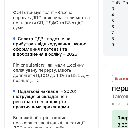
Пн
Вт
Ср
3
ФОП отримує грант «Власна
4
справа»: ДПС пояснила, коли можна
5
не платити ЄП, ПДФО та ВЗ з цієї
6
суми
7
Сплата ПДВ і податку на
8
прибуток з відшкодування шкоди:
9
оформлення претензії та
відображення в обліку – 2026
Гіг-спеціалісти, які мали щорічну
оплачувану перерву, мають
доплатити ПДФО до 18% та ВЗ 5%, –
Бланк н
позиція ДПС
перш
Податкові накладні – 2026:
Також
інструкція зі складання і
реєстрації від редакції з
книга 
практичними прикладами
Ворожий обстріл знищив
Звер
незавершені капітальні інвестиції:
З 20
ДПС пояснила, чи треба