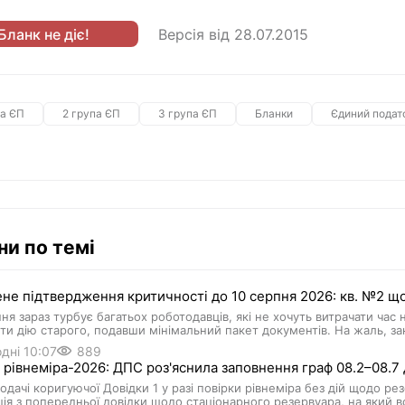
Бланк не діє!
Версія від
28.07.2015
па ЄП
2 група ЄП
3 група ЄП
Бланки
Єдиний подат
ни по темі
е підтвердження критичності до 10 серпня 2026: кв. №2 щод
ня зараз турбує багатьох роботодавців, які не хочуть витрачати час
и дію старого, подавши мінімальний пакет документів. На жаль, з
дні 10:07
889
 рівнеміра-2026: ДПС роз'яснила заповнення граф 08.2–08.7 
подачі коригуючої Довідки 1 у разі повірки рівнеміра без дій щодо ре
ія з попередньої довідки щодо стаціонарного резервуара, на який 