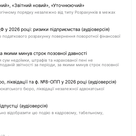
ний», «Звітний новий», «Уточнюючий»
гічному порядку незалежно від типу Розрахунків в межах
у 2026 році: ризики підприємства (аудіоверсія)
о податкового розрахунку повернення поворотної фінансової
 якими минув строк позовної давності
 сум недоїмки, штрафів та нарахованої пені не
оданій звітності за періоди, за якими минув строк позовної
, ліквідації та ф. №8-ОПП у 2026 році (аудіоверсія)
вокатського бюро, ліквідації незалежної адвокатської
дпустці (аудіоверсія)
льно відобразити цю подію в кадровому, табельному,