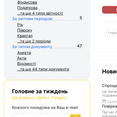
Фiнансова
Податкова
...та ще 4
типи звітності
5
За звітним періодом
Рік
Півроку
1 гру
Квартал
...та ще 2
періоди
47
За типом документу
Анкети
Акти
Відомості
...та ще 44
типи документа
Нови
Спрощен
Головне за тиждень
Це питан
подовжит
від редакції «Дебет-Кредит»
Сього
Повірка
Кожного понеділка на Ваш e-mail
Під час 
інформац