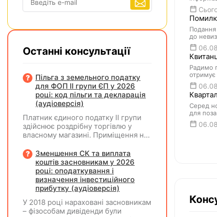
Сього
Помилки
Подання 
до невиз
06.0
Останні консультації
Квитанц
Радимо п
отримує 
Пільга з земельного податку
для ФОП ІІ групи ЄП у 2026
06.0
році: код пільги та декларація
Квартал
(аудіоверсія)
Серед но
для поза
Платник єдиного податку ІІ групи
06.0
здійснює роздрібну торгівлю у
власному магазині. Приміщення не
здає в оренду, право власності на
земельну ділянку має як ФОП. Як
Зменшення СК та виплата
правильно застосувати пільгу з
коштів засновникам у 2026
земельного податку? Подано
році: оподаткування і
форму №20-ОПП на магазин і
визначення інвестиційного
землю. Чи необхідно подавати
прибутку (аудіоверсія)
декларацію з земельного податку
Консу
У 2018 році нараховані засновникам
та який код пільги зазначати?
– фізособам дивіденди були