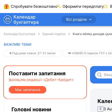
Спробувати безкоштовно
Оформити передплату
В
Календар
Всі розділи
бухгалтера
Календар бухгалтера
Єдиний податок
Книга обліку доходів (для
ВАЖЛИВІ ТЕМИ
🔉Підсумки тижня. 27-31 липня
💔 НОВИЙ (!) перелік ТОТ з 24
Поставити запитання
фахівцям редакції «Дебет-Кредит»
Моє запитання
Кале
Головні новини
3 Au