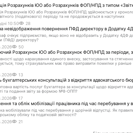
ія Розрахунків ЮО або Розрахунків ФОП/НПД з типом «Звіт
я Розрахунків ЮО або Розрахунків ФОП/НПД здійснюється у хроноло
вітного (податкового) періоду та не продовжується в наступних
дні 10:50
28
а невідображення повернення ПФД директору в Додатку 4ДФ 
аф очікує підприємство, якщо воно не відобразить у Додатку 4ДФ д
и (ПФД) директору?
8.2026
50
чий Розрахунок ЮО або Розрахунок ФОП/НПД за періоди, за
вності щодо нарахування єдиного внеску, застосування та стягнення
ується, тому страхувальник має право виправити помилки у раніше п
8.2026
13
ь бухгалтерських консультацій з відкриття адвокатського бюро
нтовна вартість послуг бухгалтера за консультації щодо відкриття ад
ті та подання звіту за формою №8-ОПП?
8.2026
17
ння та облік мобілізації працівника під час перебування у ві
ка мобілізували під час перебування у щорічній відпустці. Як прави
рському обліку та податковій звітності?
8.2026
21