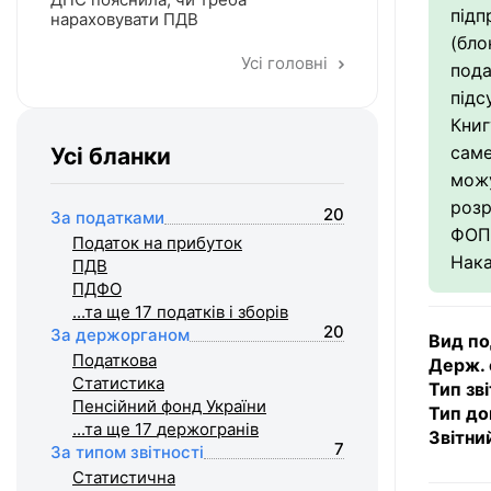
підп
нараховувати ПДВ
(бло
Усі головні
пода
підс
Книг
сам
Усі бланки
можу
роз
20
За податками
ФОП 
Податок на прибуток
Нак
ПДВ
ПДФО
...та ще 17
податків і зборів
20
За держорганом
Вид по
Податкова
Держ. 
Статистика
Тип зві
Пенсійний фонд України
Тип до
...та ще 17
держогранів
Звітни
7
За типом звітності
Статистична