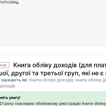
Чт
Пт
Сб
Нд
Книга обліку доходів (для пла
е діє
ої, другої та третьої груп, які не
 шукають як:
Книга обліку доходів, книга обліку д
доходів
ніть увагу!
21 року скасовано обов’язкову реєстрацію Книги обліку