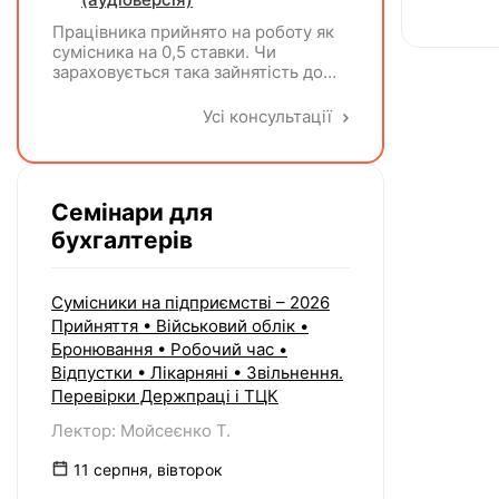
затвердженого постановою КМУ від
Працівника прийнято на роботу як
20.01.2021 р. №65?
сумісника на 0,5 ставки. Чи
зараховується така зайнятість до
ліміту (квоти) з працевлаштування
осіб з інвалідністю відповідно до
Усі консультації
вимог законодавства?
Семінари для
бухгалтерів
Сумісники на підприємстві – 2026
Прийняття • Військовий облік •
Бронювання • Робочий час •
Відпустки • Лікарняні • Звільнення.
Перевірки Держпраці і ТЦК
Лектор: Мойсеєнко Т.
11 серпня, вівторок