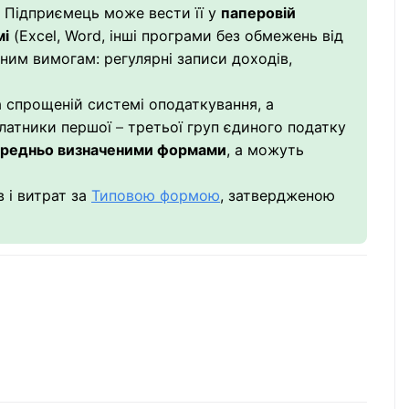
.
Підприємець може вести її у
паперовій
мі
(Excel, Word, інші програми без обмежень від
ним вимогам: регулярні записи доходів,
на спрощеній системі оподаткування,
а
латники першої
–
третьої груп єдиного податку
ередньо визначеними формами
, а можуть
в і витрат
за
Типов
ою
форм
ою
, затвердженою