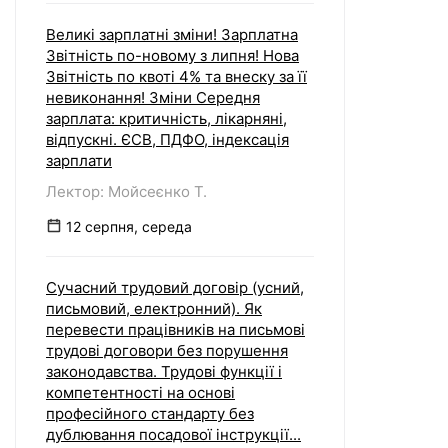
Великі зарплатні зміни! Зарплатна
Звітність по-новому з липня! Нова
Звітність по квоті 4% та внеску за її
невиконання! Зміни Середня
зарплата: критичність, лікарняні,
відпускні. ЄСВ, ПДФО, індексація
зарплати
Лектор: Мойсеєнко Т.
12 серпня, середа
Сучасний трудовий договір (усний,
письмовий, електронний). Як
перевести працівників на письмові
трудові договори без порушення
законодавства. Трудові функції і
компетентності на основі
професійного стандарту без
дублювання посадової інструкції...