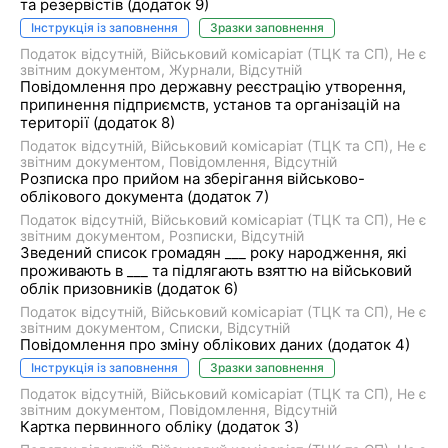
та резервістів (додаток 9)
Інструкція із заповнення
Зразки заповнення
Податок відсутній
Військовий комісаріат (ТЦК та СП)
Не є
звітним документом
Журнали
Відсутній
Повідомлення про державну реєстрацію утворення,
припинення підприємств, установ та організацій на
території (додаток 8)
Податок відсутній
Військовий комісаріат (ТЦК та СП)
Не є
звітним документом
Повідомлення
Відсутній
Розписка про прийом на зберігання військово-
облікового документа (додаток 7)
Податок відсутній
Військовий комісаріат (ТЦК та СП)
Не є
звітним документом
Розписки
Відсутній
Зведений список громадян ___ року народження, які
проживають в ___ та підлягають взяттю на військовий
облік призовників (додаток 6)
Податок відсутній
Військовий комісаріат (ТЦК та СП)
Не є
звітним документом
Списки
Відсутній
Повідомлення про зміну облікових даних (додаток 4)
Інструкція із заповнення
Зразки заповнення
Податок відсутній
Військовий комісаріат (ТЦК та СП)
Не є
звітним документом
Повідомлення
Відсутній
Картка первинного обліку (додаток 3)