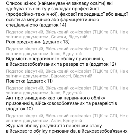
Список жінок (найменування закладу освіти) які
здобувають освіту у закладах професійної
(професійно-технічної), фахової передвищої або вищої
освіти за медичною або фармацевтичною
спеціальністю (додаток 14)
Податок відсутній
Військовий комісаріат (ТЦК та СП)
Не є
звітним документом
Списки
Відсутній
Розпорядження (додаток 13)
Податок відсутній
Військовий комісаріат (ТЦК та СП)
Не є
звітним документом
Інше
Відсутній
Відомість оперативного обліку призовників,
військовозобов'язаних та резервістів (додаток 12)
Податок відсутній
Військовий комісаріат (ТЦК та СП)
Не є
звітним документом
Відомості
Відсутній
Повістка (додаток 11)
Податок відсутній
Військовий комісаріат (ТЦК та СП)
Не є
звітним документом
Інше
Відсутній
Акт про знищення карток первинного обліку
призовників, військовозобов’язаних та резервістів
(додаток 10)
Податок відсутній
Військовий комісаріат (ТЦК та СП)
Не є
звітним документом
Акти
Відсутній
Журнал обліку результатів перевірки стану
військового обліку призовників, військовозобов’язаних