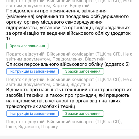
Податок відсутній
Військовий комісаріат (ТЦК та СП)
Не є
звітним документом
Картки
Відсутній
Повідомлення про призначення, звільнення
(увільнення) керівника та посадових осіб державного
органу, органу місцевого самоврядування,
підприємства, установи та організації, відповідальних
за організацію та ведення військового обліку (додаток
1)
Зразки заповнення
Податок відсутній
Військовий комісаріат (ТЦК та СП)
Не є
звітним документом
Повідомлення
Відсутній
Списки персонального військового обліку (додаток 5)
Інструкція із заповнення
Зразки заповнення
Податок відсутній
Військовий комісаріат (ТЦК та СП)
Не є
звітним документом
Списки
Відсутній
Відомість про наявність і технічний стан транспортних
засобів і техніки, а також про громадян, які працюють
на підприємстві, в установі та організації на таких
транспортних засобах і техніці
Інструкція із заповнення
Зразки заповнення
Податок відсутній
Військовий комісаріат (ТЦК та СП)
Інше
Відомості
Півроку