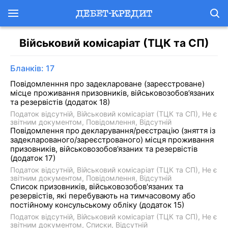
Військовий комісаріат (ТЦК та СП)
Бланків: 17
Повідомленння про задеклароване (зареєстроване)
місце проживання призовників, військовозобов’язаних
та резервістів (додаток 18)
Податок відсутній
Військовий комісаріат (ТЦК та СП)
Не є
звітним документом
Повідомлення
Відсутній
Повідомлення про декларування/реєстрацію (зняття із
задекларованого/зареєстрованого) місця проживання
призовників, військовозобов’язаних та резервістів
(додаток 17)
Податок відсутній
Військовий комісаріат (ТЦК та СП)
Не є
звітним документом
Повідомлення
Відсутній
Список призовників, військовозобов'язаних та
резервістів, які перебувають на тимчасовому або
постійному консульському обліку (додаток 15)
Податок відсутній
Військовий комісаріат (ТЦК та СП)
Не є
звітним документом
Списки
Відсутній