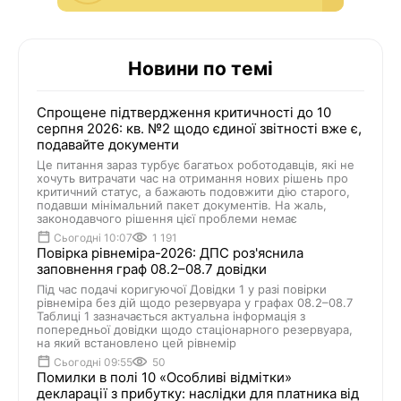
Новини по темі
Спрощене підтвердження критичності до 10
серпня 2026: кв. №2 щодо єдиної звітності вже є,
подавайте документи
Це питання зараз турбує багатьох роботодавців, які не
хочуть витрачати час на отримання нових рішень про
критичний статус, а бажають подовжити дію старого,
подавши мінімальний пакет документів. На жаль,
законодавчого рішення цієї проблеми немає
Сьогодні 10:07
1 191
Повірка рівнеміра-2026: ДПС роз'яснила
заповнення граф 08.2–08.7 довідки
Під час подачі коригуючої Довідки 1 у разі повірки
рівнеміра без дій щодо резервуара у графах 08.2–08.7
Таблиці 1 зазначається актуальна інформація з
попередньої довідки щодо стаціонарного резервуара,
на який встановлено цей рівнемір
Сьогодні 09:55
50
Помилки в полі 10 «Особливі відмітки»
декларації з прибутку: наслідки для платника від