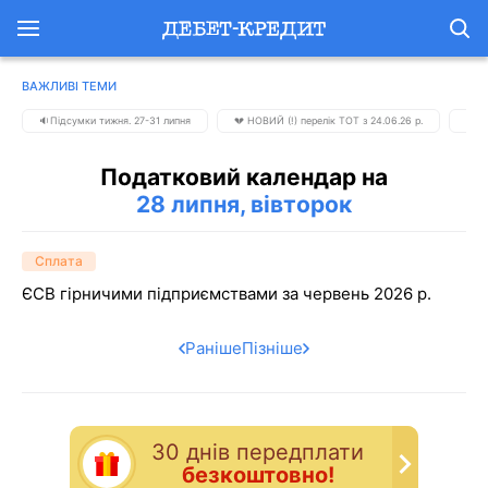
ВАЖЛИВІ ТЕМИ
🔉Підсумки тижня. 27-31 липня
💔 НОВИЙ (!) перелік ТОТ з 24.06.26 р.
📅 К
Податковий календар на
28 липня, вівторок
Сплата
ЄСВ гірничими підприємствами за червень 2026 р.
Раніше
Пізніше
30 днiв передплати
безкоштовно!