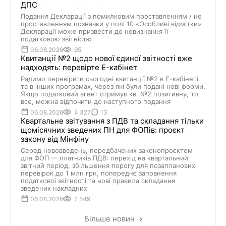
ДПС
Подання Декларації з помилковим проставленням / не
проставленням позначки у полі 10 «Особливі відмітки»
Декларації може призвести до невизнання її
податковою звітністю
06.08.2026
95
Квитанції №2 щодо нової єдиної звітності вже
надходять: перевірте Е-кабінет
Радимо перевірити сьогодні квитанції №2 в Е-кабінеті
та в інших програмах, через які були подані нові форми.
Якщо податковий агент отримує кв. №2 позитивну, то
все, можна відпочити до наступного подання
06.08.2026
4 327
13
Квартальне звітування з ПДВ та складання тільки
щомісячних зведених ПН для ФОПів: проєкт
закону від Мінфіну
Серед нововведень, передбачених законопроєктом
для ФОП — платників ПДВ: перехід на квартальний
звітний період, збільшення порогу для позапланових
перевірок до 1 млн грн, попереднє заповнення
податкової звітності та нові правила складання
зведених накладних
06.08.2026
2 549
Більше новин