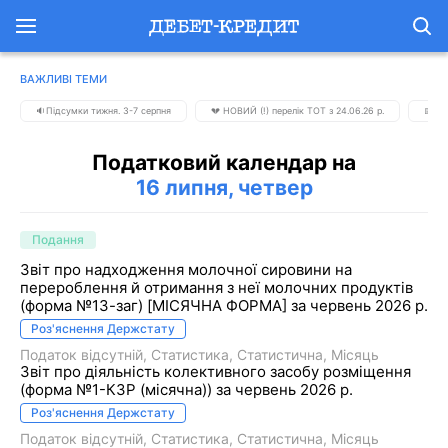
ВАЖЛИВІ ТЕМИ
🔉Підсумки тижня. 3-7 серпня
💔 НОВИЙ (!) перелік ТОТ з 24.06.26 р.
📅 К
Податковий календар на
16 липня, четвер
Подання
Звіт про надходження молочної сировини на
перероблення й отримання з неї молочних продуктів
(форма №13-заг) [МІСЯЧНА ФОРМА] за червень 2026 р.
Роз'яснення Держстату
Податок відсутній
Статистика
Статистична
Місяць
Звіт про діяльність колективного засобу розміщення
(форма №1-КЗР (місячна)) за червень 2026 р.
Роз'яснення Держстату
Податок відсутній
Статистика
Статистична
Місяць