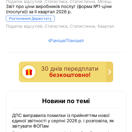
Податок відсутній
Статистика
Статистична
Місяць
Звіт про ціни виробників послуг (форма №1-ціни
(послуги)) за II квартал 2026 р.
Роз'яснення Держстату
Податок відсутній
Статистика
Статистична
Квартал
Раніше
Пізніше
30 днiв передплати
безкоштовно!
Новини по темі
ДПС виправила помилки із прийняттям нової
єдиної звітності у серпні 2026 р. і розповіла, як
звітувати ФОПам