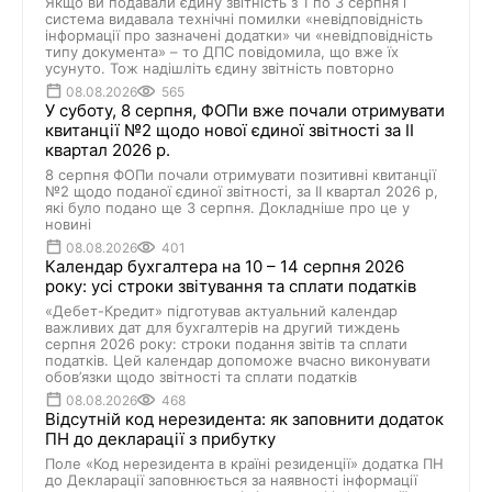
Якщо ви подавали єдину звітність з 1 по 3 серпня і
система видавала технічні помилки «невідповідність
інформації про зазначені додатки» чи «невідповідність
типу документа» – то ДПС повідомила, що вже їх
усунуто. Тож надішліть єдину звітність повторно
08.08.2026
565
У суботу, 8 серпня, ФОПи вже почали отримувати
квитанції №2 щодо нової єдиної звітності за ІІ
квартал 2026 р.
8 серпня ФОПи почали отримувати позитивні квитанції
№2 щодо поданої єдиної звітності, за ІІ квартал 2026 р,
які було подано ще 3 серпня. Докладніше про це у
новині
08.08.2026
401
Календар бухгалтера на 10 – 14 серпня 2026
року: усі строки звітування та сплати податків
«Дебет-Кредит» підготував актуальний календар
важливих дат для бухгалтерів на другий тиждень
серпня 2026 року: строки подання звітів та сплати
податків. Цей календар допоможе вчасно виконувати
обов’язки щодо звітності та сплати податків
08.08.2026
468
Відсутній код нерезидента: як заповнити додаток
ПН до декларації з прибутку
Поле «Код нерезидента в країні резиденції» додатка ПН
до Декларації заповнюється за наявності інформації