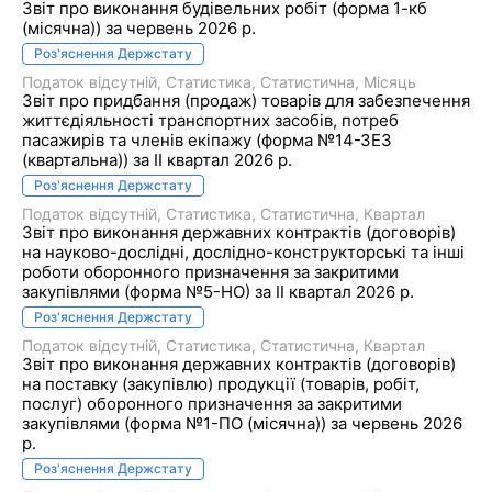
Звіт про виконання будівельних робіт (форма 1-кб
(місячна)) за червень 2026 р.
Роз'яснення Держстату
Податок відсутній
Статистика
Статистична
Місяць
Звіт про придбання (продаж) товарів для забезпечення
життєдіяльності транспортних засобів, потреб
пасажирів та членів екіпажу (форма №14-ЗЕЗ
(квартальна)) за II квартал 2026 р.
Роз'яснення Держстату
Податок відсутній
Статистика
Статистична
Квартал
Звіт про виконання державних контрактів (договорів)
на науково-дослідні, дослідно-конструкторські та інші
роботи оборонного призначення за закритими
закупівлями (форма №5-НО) за II квартал 2026 р.
Роз'яснення Держстату
Податок відсутній
Статистика
Статистична
Квартал
Звіт про виконання державних контрактів (договорів)
на поставку (закупівлю) продукції (товарів, робіт,
послуг) оборонного призначення за закритими
закупівлями (форма №1-ПО (місячна)) за червень 2026
р.
Роз'яснення Держстату