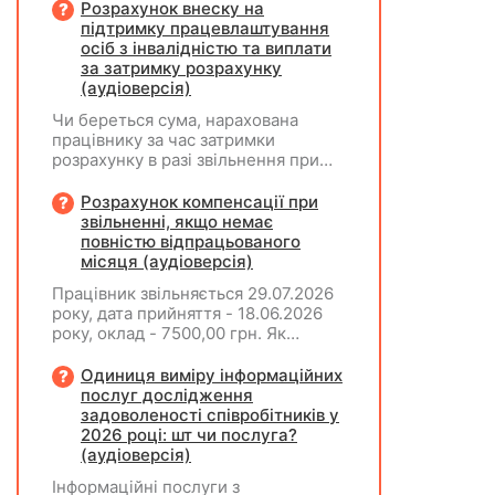
основним місцем роботи та за
Розрахунок внеску на
сумісництвом, чи рахується це як
підтримку працевлаштування
два роботодавці?
осіб з інвалідністю та виплати
за затримку розрахунку
(аудіоверсія)
Чи береться сума, нарахована
працівнику за час затримки
розрахунку в разі звільнення при
обчсиленні середньомісячної
заробітної плати (винагороди), для
Розрахунок компенсації при
розрахунку внеску на підтримку
звільненні, якщо немає
працевлаштування осіб з
повністю відпрацьованого
інвалідністю?
місяця (аудіоверсія)
Працівник звільняється 29.07.2026
року, дата прийняття - 18.06.2026
року, оклад - 7500,00 грн. Як
розрахувати компенсацію трьох
невикористаних днів відпустки при
Одиниця виміру інформаційних
звільненні?
послуг дослідження
задоволеності співробітників у
2026 році: шт чи послуга?
(аудіоверсія)
Інформаційні послуги з