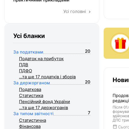
Усі головні
Усі бланки
20
За податками
Податок на прибуток
ПДВ
ПДФО
...та ще 17
податків і зборів
Нови
20
За держорганом
Податкова
Статистика
Продовж
редакці
Пенсійний фонд України
...та ще 17
держогранів
Після 01
формуват
7
За типом звітності
здійснюв
Статистична
ДПС три
Фiнансова
Сього