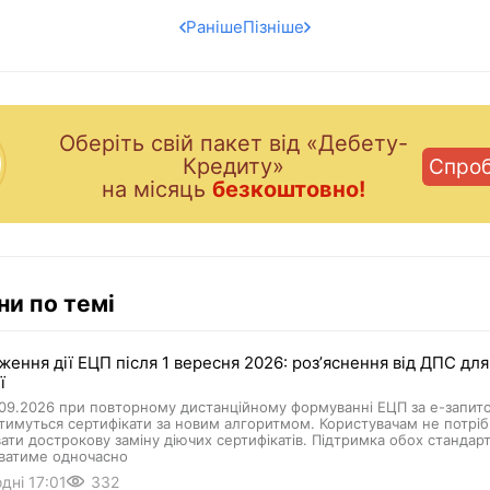
Раніше
Пізніше
Оберiть свiй пакет вiд «Дебету-
Кредиту»
Спро
на мiсяць
безкоштовно!
ни по темі
ення дії ЕЦП після 1 вересня 2026: розʼяснення від ДПС для
ї
.09.2026 при повторному дистанційному формуванні ЕЦП за е-запит
имуться сертифікати за новим алгоритмом. Користувачам не потрі
ати дострокову заміну діючих сертифікатів. Підтримка обох стандарті
ватиме одночасно
дні 17:01
332