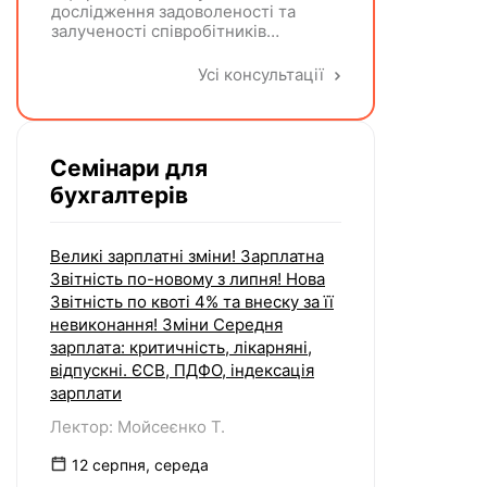
дослідження задоволеності та
залученості співробітників
включають підготовку дослідного
повідомлення, проведення
Усі консультації
опитування через EngageQ та
електронну пошту, підтримку
учасників і передачу результатів.
Яку одиницю виміру коректніше
Семінари для
застосовувати — «шт» чи
«послуга»?
бухгалтерів
Великі зарплатні зміни! Зарплатна
Звітність по-новому з липня! Нова
Звітність по квоті 4% та внеску за її
невиконання! Зміни Середня
зарплата: критичність, лікарняні,
відпускні. ЄСВ, ПДФО, індексація
зарплати
Лектор: Мойсеєнко Т.
12 серпня, середа