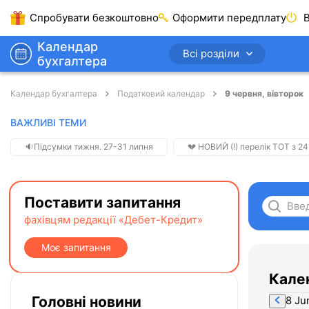
Спробувати безкоштовно
Оформити передплату
В
Календар
Всі розділи
бухгалтера
Календар бухгалтера
Податковий календар
9 червня, вівторок
ВАЖЛИВІ ТЕМИ
🔉Підсумки тижня. 27-31 липня
💔 НОВИЙ (!) перелік ТОТ з 24
Поставити запитання
фахівцям редакції «Дебет-Кредит»
Моє запитання
Кале
Головні новини
8 Ju