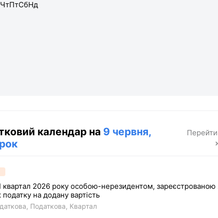
Чт
Пт
Сб
Нд
тковий календар на
9 червня,
Перейти 
орок
I квартал 2026 року особою-нерезидентом, зареєстрованою 
 податку на додану вартість
даткова
Податкова
Квартал