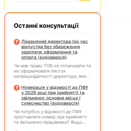
Останні консультації
Лікарняний директора під час
відпустки без збереження
зарплати: оформлення та
оплата (аудіоверсія)
Чи має право ТОВ не оплачувати та
не оформлювати листок
непрацездатності директора, який
перебуває у відпустці без
збереження заробітної плати під
Нумерація у відомості до ПФУ
час призупинення діяльності
у 2026 році при прийнятті та
підприємства?
звільненні: основне місце і
сумісництво (аудіоверсія)
Чи потрібно у відомості до ПФУ
проставляти номер при прийнятті
та звільненні працівника? Якщо
особа одночасно працювала за