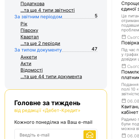
Спрощен
Податкова
єдиної 
...та ще 4
типи звітності
5
Це питан
За звітним періодом
отриманн
Рік
подавши 
Півроку
проблем
Квартал
Сього
Повірка
...та ще 2
періоди
47
За типом документу
Під час 
у графах
Анкети
довідки 
Акти
Сього
Відомості
Помилки
...та ще 44
типи документа
платник
Подання
полі 10 
звітніст
06.0
Головне за тиждень
Квитанц
від редакції «Дебет-Кредит»
кабінет
Радимо п
Кожного понеділка на Ваш e-mail
були под
можна в
06.0