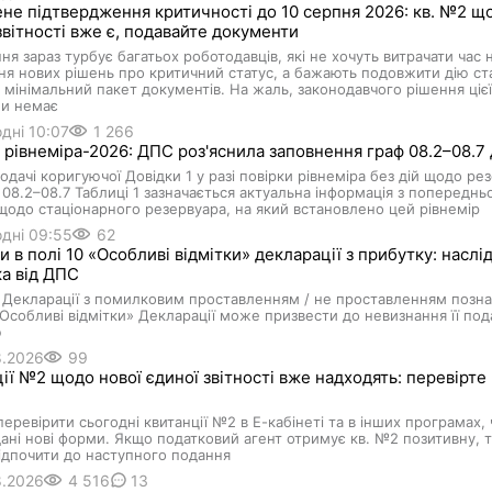
е підтвердження критичності до 10 серпня 2026: кв. №2 щ
звітності вже є, подавайте документи
ня зараз турбує багатьох роботодавців, які не хочуть витрачати час 
я нових рішень про критичний статус, а бажають подовжити дію ст
мінімальний пакет документів. На жаль, законодавчого рішення цієї
и немає
дні 10:07
1 266
 рівнеміра-2026: ДПС роз'яснила заповнення граф 08.2–08.7 
подачі коригуючої Довідки 1 у разі повірки рівнеміра без дій щодо ре
 08.2–08.7 Таблиці 1 зазначається актуальна інформація з попередньо
щодо стаціонарного резервуара, на який встановлено цей рівнемір
дні 09:55
62
 в полі 10 «Особливі відмітки» декларації з прибутку: наслі
а від ДПС
 Декларації з помилковим проставленням / не проставленням позна
«Особливі відмітки» Декларації може призвести до невизнання її по
ю
8.2026
99
ії №2 щодо нової єдиної звітності вже надходять: перевірте 
еревірити сьогодні квитанції №2 в Е-кабінеті та в інших програмах, 
ані нові форми. Якщо податковий агент отримує кв. №2 позитивну, т
ідпочити до наступного подання
8.2026
4 516
13