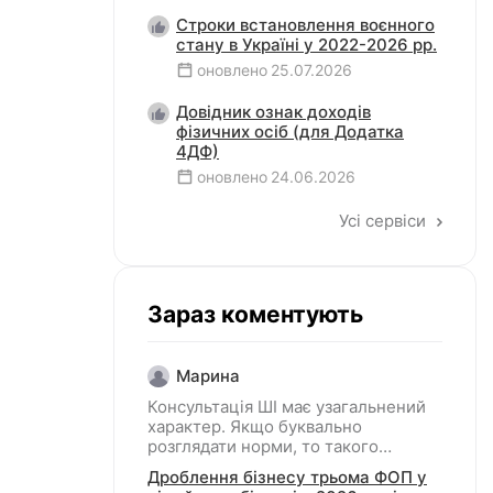
Строки встановлення воєнного
стану в Україні у 2022-2026 рр.
оновлено
25.07.2026
Довідник ознак доходів
фізичних осіб (для Додатка
4ДФ)
оновлено
24.06.2026
Усі сервіси
Зараз коментують
Марина
Консультація ШІ має узагальнений
характер. Якщо буквально
розглядати норми, то такого
законодавчого визначення
Дроблення бізнесу трьома ФОП у
дроблення бізнесу в загалі не існує,