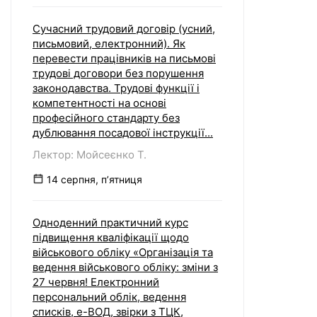
Сучасний трудовий договір (усний,
письмовий, електронний). Як
перевести працівників на письмові
трудові договори без порушення
законодавства. Трудові функції і
компетентності на основі
професійного стандарту без
дублювання посадової інструкції...
Лектор: Мойсеєнко Т.
14 серпня, пʼятниця
Одноденний практичний курс
підвищення кваліфікації щодо
військового обліку «Організація та
ведення військового обліку: зміни з
27 червня! Електронний
персональний облік, ведення
списків, е-ВОД, звірки з ТЦК,