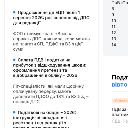
Пн
Вт
Ср
8
Продовження дії ЕЦП після 1
9
вересня 2026: розʼяснення від ДПС
10
для редакції
11
12
ФОП отримує грант «Власна
справа»: ДПС пояснила, коли можна
13
не платити ЄП, ПДФО та ВЗ з цієї
14
суми
Сплата ПДВ і податку на
прибуток з відшкодування шкоди:
оформлення претензії та
відображення в обліку – 2026
Пода
вівт
Гіг-спеціалісти, які мали щорічну
оплачувану перерву, мають
доплатити ПДФО до 18% та ВЗ 5%, –
Сплата
позиція ДПС
ПДВ за 
Податкові накладні – 2026:
платник
інструкція зі складання і
ПДВ
По
реєстрації від редакції з
практичними прикладами