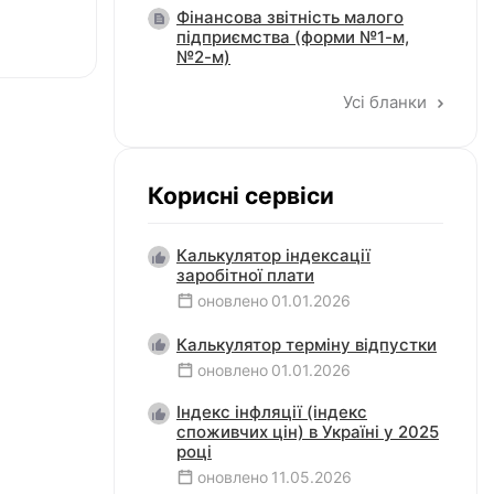
Фінансова звітність малого
підприємства (форми №1-м,
№2-м)
Усі бланки
Корисні сервіси
Калькулятор індексації
заробітної плати
оновлено
01.01.2026
Калькулятор терміну відпустки
оновлено
01.01.2026
Індекс інфляції (індекс
споживчих цін) в Україні у 2025
році
оновлено
11.05.2026