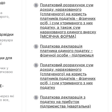
одо
Податковий розрахунок сум
доходу, нарахованого
на
(сплаченого) на користь
арого,
платників податків - фізичних
осіб, і сум утриманого з них
податку, а також сум
нарахованого єдиного внеску
довідки
[МІСЯЧНА ФОРМА]
зервуара
ї
Податкова декларація
платника єдиного податку –
фізичної особи - підприємця
дки для
Податковий розрахунок сум
чки у
доходу, нарахованого
датковою
(сплаченого) на користь
платників податків - фізичних
осіб, і сум утриманого з них
Е-
податку
через які
Податкова декларація з
о все,
податку на прибуток
підприємства (квартальна)