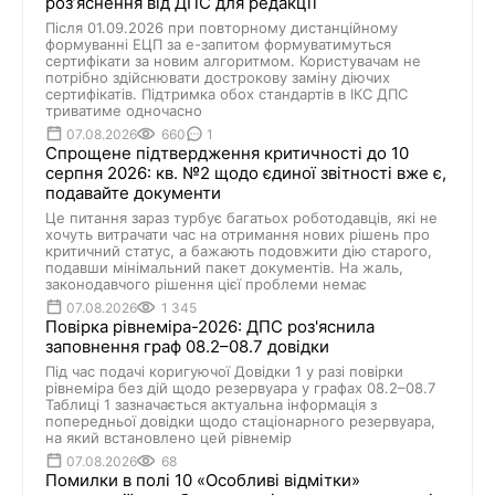
розʼяснення від ДПС для редакції
Після 01.09.2026 при повторному дистанційному
формуванні ЕЦП за е-запитом формуватимуться
сертифікати за новим алгоритмом. Користувачам не
потрібно здійснювати дострокову заміну діючих
сертифікатів. Підтримка обох стандартів в ІКС ДПС
триватиме одночасно
07.08.2026
660
1
Спрощене підтвердження критичності до 10
серпня 2026: кв. №2 щодо єдиної звітності вже є,
подавайте документи
Це питання зараз турбує багатьох роботодавців, які не
хочуть витрачати час на отримання нових рішень про
критичний статус, а бажають подовжити дію старого,
подавши мінімальний пакет документів. На жаль,
законодавчого рішення цієї проблеми немає
07.08.2026
1 345
Повірка рівнеміра-2026: ДПС роз'яснила
заповнення граф 08.2–08.7 довідки
Під час подачі коригуючої Довідки 1 у разі повірки
рівнеміра без дій щодо резервуара у графах 08.2–08.7
Таблиці 1 зазначається актуальна інформація з
попередньої довідки щодо стаціонарного резервуара,
на який встановлено цей рівнемір
07.08.2026
68
Помилки в полі 10 «Особливі відмітки»