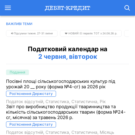
ВАЖЛИВІ ТЕМИ
🔉Підсумки тижня. 27-31 липня
💔 НОВИЙ (!) перелік ТОТ з 24.06.26 р.
📅 К
Податковий календар на
2 червня, вівторок
Подання
Посівні площі сільськогосподарських культур під
урожай 20 __ року (форма №4-сг) за 2026 рік
Роз'яснення Держстату
Податок відсутній
Статистика
Статистична
Рік
Звіт про виробництво продукції тваринництва та
кількість сільськогосподарських тварин (форма №24-
сг, місячна) за травень 2026 р.
Роз'яснення Держстату
Податок відсутній
Статистика
Статистична
Місяць