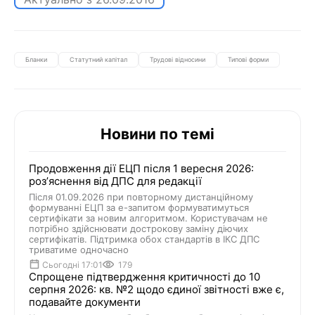
Бланки
Статутний капітал
Трудові відносини
Типові форми
Новини по темі
Продовження дії ЕЦП після 1 вересня 2026:
розʼяснення від ДПС для редакції
Після 01.09.2026 при повторному дистанційному
формуванні ЕЦП за е-запитом формуватимуться
сертифікати за новим алгоритмом. Користувачам не
потрібно здійснювати дострокову заміну діючих
сертифікатів. Підтримка обох стандартів в ІКС ДПС
триватиме одночасно
Сьогодні 17:01
179
Спрощене підтвердження критичності до 10
серпня 2026: кв. №2 щодо єдиної звітності вже є,
подавайте документи