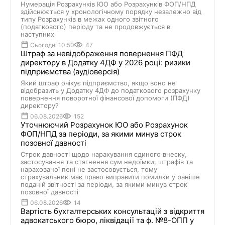
Нумерація Розрахунків ЮО або Розрахунків ФОП/НПД
здійснюється у хронологічному порядку незалежно від
типу Розрахунків в межах одного звітного
(податкового) періоду та не продовжується в
наступних
Сьогодні 10:50
47
Штраф за невідображення повернення ПФД
директору в Додатку 4ДФ у 2026 році: ризики
підприємства (аудіоверсія)
Який штраф очікує підприємство, якщо воно не
відобразить у Додатку 4ДФ до податкового розрахунку
повернення поворотної фінансової допомоги (ПФД)
директору?
06.08.2026
152
Уточнюючий Розрахунок ЮО або Розрахунок
ФОП/НПД за періоди, за якими минув строк
позовної давності
Строк давності щодо нарахування єдиного внеску,
застосування та стягнення сум недоїмки, штрафів та
нарахованої пені не застосовується, тому
страхувальник має право виправити помилки у раніше
поданій звітності за періоди, за якими минув строк
позовної давності
06.08.2026
14
Вартість бухгалтерських консультацій з відкриття
адвокатського бюро, ліквідації та ф. №8-ОПП у