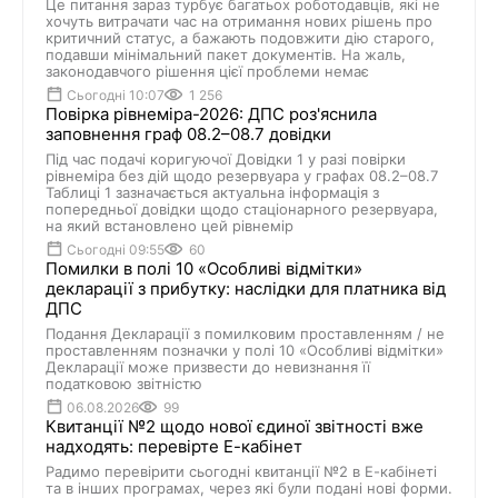
Це питання зараз турбує багатьох роботодавців, які не
хочуть витрачати час на отримання нових рішень про
критичний статус, а бажають подовжити дію старого,
подавши мінімальний пакет документів. На жаль,
законодавчого рішення цієї проблеми немає
Сьогодні 10:07
1 256
Повірка рівнеміра-2026: ДПС роз'яснила
заповнення граф 08.2–08.7 довідки
Під час подачі коригуючої Довідки 1 у разі повірки
рівнеміра без дій щодо резервуара у графах 08.2–08.7
Таблиці 1 зазначається актуальна інформація з
попередньої довідки щодо стаціонарного резервуара,
на який встановлено цей рівнемір
Сьогодні 09:55
60
Помилки в полі 10 «Особливі відмітки»
декларації з прибутку: наслідки для платника від
ДПС
Подання Декларації з помилковим проставленням / не
проставленням позначки у полі 10 «Особливі відмітки»
Декларації може призвести до невизнання її
податковою звітністю
06.08.2026
99
Квитанції №2 щодо нової єдиної звітності вже
надходять: перевірте Е-кабінет
Радимо перевірити сьогодні квитанції №2 в Е-кабінеті
та в інших програмах, через які були подані нові форми.