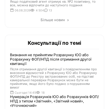
Якщо податковий агент отримує кв. №2 позитивну, то
все, можна відпочити до наступного подання
06.08.2026
4 504
13
Більше новин
Консультації по темі
Визнання не прийнятим Розрахунку ЮО або
Розрахунку ФОП/НПД після отримання другої
квитанції
Після отримання другої квитанції з повідомленням про
внесення відомостей з Розрахунку ЮО або Розрахунку
ФОП/НПД до Реєстру застрахованих осіб, на підставі
камеральної перевірки Розрахунок може бути не
прийнятим, якщо його було подано з порушенням
вимог
Сьогодні 14:45
18
Нумерація Розрахунків ЮО або Розрахунків ФОП/
НПД з типом «Звітний», «Звітний новий»,
«Уточнюючий»