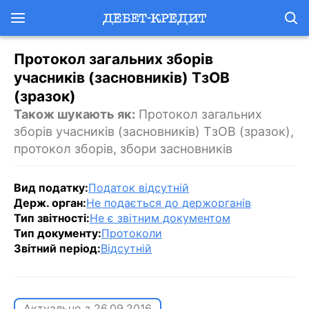
Протокол загальних зборів
учасників (засновників) ТзОВ
(зразок)
Також шукають як:
Протокол загальних
зборів учасників (засновників) ТзОВ (зразок),
протокол зборів, збори засновників
Вид податку:
Податок відсутній
Держ. орган:
Не подається до держорганів
Тип звітності:
Не є звітним документом
Тип документу:
Протоколи
Звітний період:
Відсутній
Актуально з
26.09.2016