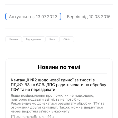
Актуально з
13.07.2023
Версія від
10.03.2016
Бланки
Відрядження
Каса
Облік
Новини по темі
Квитанції №2 щодо нової єдиної звітності з
ПДФО, ВЗ та ЄСВ: ДПС радить чекати на обробку
ПФУ та не перездавати
Якщо повідомлення про помилки не надходило,
повторно подавати звітність не потрібно.
Рекомендуємо дочекатися результату обробки ПФУ та
отримання другої квитанції. Також можна звернутися
через зворотній зв’язок Е-кабінету
05.08.2026
4 609
4