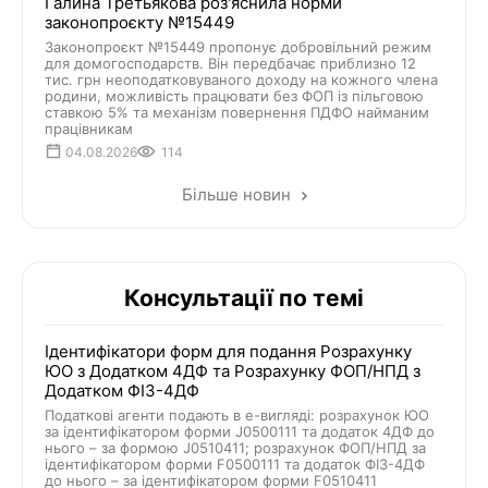
Галина Третьякова роз'яснила норми
законопроєкту №15449
Законопроєкт №15449 пропонує добровільний режим
для домогосподарств. Він передбачає приблизно 12
тис. грн неоподатковуваного доходу на кожного члена
родини, можливість працювати без ФОП із пільговою
ставкою 5% та механізм повернення ПДФО найманим
працівникам
04.08.2026
114
Більше новин
Консультації по темі
Ідентифікатори форм для подання Розрахунку
ЮО з Додатком 4ДФ та Розрахунку ФОП/НПД з
Додатком ФІЗ-4ДФ
Податкові агенти подають в е-вигляді: розрахунок ЮО
за ідентифікатором форми J0500111 та додаток 4ДФ до
нього – за формою J0510411; розрахунок ФОП/НПД за
ідентифікатором форми F0500111 та додаток ФІЗ-4ДФ
до нього – за ідентифікатором форми F0510411