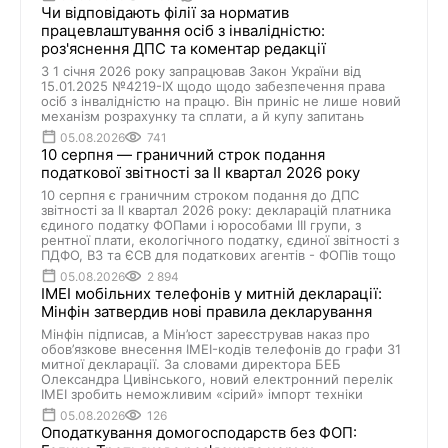
Чи відповідають філії за норматив
працевлаштування осіб з інвалідністю:
роз'яснення ДПС та коментар редакції
З 1 січня 2026 року запрацював Закон України від
15.01.2025 №4219-IX щодо щодо забезпечення права
осіб з інвалідністю на працю. Він приніс не лише новий
механізм розрахунку та сплати, а й купу запитань
05.08.2026
741
10 серпня — граничний строк подання
податкової звітності за II квартал 2026 року
10 серпня є граничним строком подання до ДПС
звітності за II квартал 2026 року: декларацій платника
єдиного податку ФОПами і юрособами III групи, з
рентної плати, екологічного податку, єдиної звітності з
ПДФО, ВЗ та ЄСВ для податкових агентів - ФОПів тощо
05.08.2026
2 894
IMEI мобільних телефонів у митній декларації:
Мінфін затвердив нові правила декларування
Мінфін підписав, а Мін’юст зареєстрував наказ про
обов’язкове внесення IMEI-кодів телефонів до графи 31
митної декларації. За словами директора БЕБ
Олександра Цивінського, новий електронний перелік
IMEI зробить неможливим «сірий» імпорт техніки
05.08.2026
126
Оподаткування домогосподарств без ФОП: