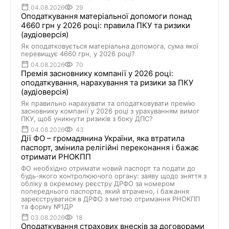
04.08.2026
29
Оподаткування матеріальної допомоги понад
4660 грн у 2026 році: правила ПКУ та ризики
(аудіоверсія)
Як оподатковується матеріальна допомога, сума якої
перевищує 4660 грн, у 2026 році?
04.08.2026
70
Премія засновнику компанії у 2026 році:
оподаткування, нарахування та ризики за ПКУ
(аудіоверсія)
Як правильно нарахувати та оподатковувати премію
засновнику компанії у 2026 році з урахуванням вимог
ПКУ, щоб уникнути ризиків з боку ДПС?
04.08.2026
43
Дії ФО – громадянина України, яка втратила
паспорт, змінила релігійні переконання i бажає
отримати PHOKПП
ФО необхідно отримати новий паспорт та подати до
будь-якого контролюючого органу: заяву щодо зняття з
обліку в окремому реєстру ДРФО за номером
попереднього паспорта, який втрачено, і бажання
зареєструватися в ДРФО з метою отримання PHOKПП
та форму №1ДР
03.08.2026
18
Оподаткування страхових внесків за договорами