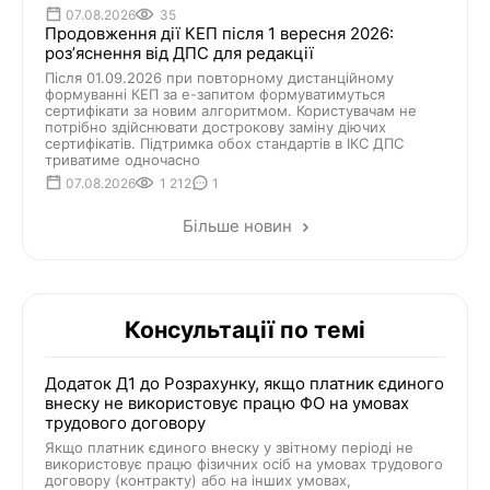
07.08.2026
35
Продовження дії КЕП після 1 вересня 2026:
розʼяснення від ДПС для редакції
Після 01.09.2026 при повторному дистанційному
формуванні КЕП за е-запитом формуватимуться
сертифікати за новим алгоритмом. Користувачам не
потрібно здійснювати дострокову заміну діючих
сертифікатів. Підтримка обох стандартів в ІКС ДПС
триватиме одночасно
07.08.2026
1 212
1
Більше новин
Консультації по темі
Додаток Д1 до Розрахунку, якщо платник єдиного
внеску не використовує працю ФО на умовах
трудового договору
Якщо платник єдиного внеску у звітному періоді не
використовує працю фізичних осіб на умовах трудового
договору (контракту) або на інших умовах,