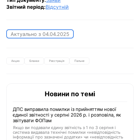
Тип документу:
Заяви
Звітний період:
Відсутній
Актуально з
04.04.2025
Акциз
Бланки
Реєстрація
Пальне
Новини по темі
ДПС виправила помилки із прийняттям нової
єдиної звітності у серпні 2026 р. і розповіла, як
звітувати ФОПам
Якщо ви подавали єдину звітність з 1 по 3 серпня і
система видавала технічні помилки «невідповідність
інформації про зазначені додатки» чи «невідповідність