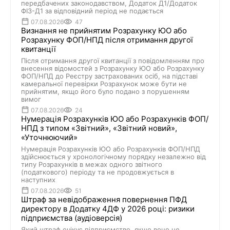
передбачених законодавством, Додаток Д1/Додаток
ФІЗ-Д1 за відповідний період не подається
07.08.2026
47
Визнання не прийнятим Розрахунку ЮО або
Розрахунку ФОП/НПД після отримання другої
квитанції
Після отримання другої квитанції з повідомленням про
внесення відомостей з Розрахунку ЮО або Розрахунку
ФОП/НПД до Реєстру застрахованих осіб, на підставі
камеральної перевірки Розрахунок може бути не
прийнятим, якщо його було подано з порушенням
вимог
07.08.2026
24
Нумерація Розрахунків ЮО або Розрахунків ФОП/
НПД з типом «Звітний», «Звітний новий»,
«Уточнюючий»
Нумерація Розрахунків ЮО або Розрахунків ФОП/НПД
здійснюється у хронологічному порядку незалежно від
типу Розрахунків в межах одного звітного
(податкового) періоду та не продовжується в
наступних
07.08.2026
51
Штраф за невідображення повернення ПФД
директору в Додатку 4ДФ у 2026 році: ризики
підприємства (аудіоверсія)
Який штраф очікує підприємство, якщо воно не