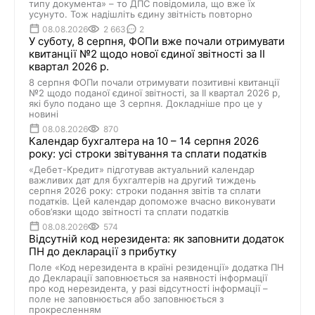
типу документа» – то ДПС повідомила, що вже їх
усунуто. Тож надішліть єдину звітність повторно
08.08.2026
2 663
2
У суботу, 8 серпня, ФОПи вже почали отримувати
квитанції №2 щодо нової єдиної звітності за ІІ
квартал 2026 р.
8 серпня ФОПи почали отримувати позитивні квитанції
№2 щодо поданої єдиної звітності, за ІІ квартал 2026 р,
які було подано ще 3 серпня. Докладніше про це у
новині
08.08.2026
870
Календар бухгалтера на 10 – 14 серпня 2026
року: усі строки звітування та сплати податків
«Дебет-Кредит» підготував актуальний календар
важливих дат для бухгалтерів на другий тиждень
серпня 2026 року: строки подання звітів та сплати
податків. Цей календар допоможе вчасно виконувати
обов’язки щодо звітності та сплати податків
08.08.2026
574
Відсутній код нерезидента: як заповнити додаток
ПН до декларації з прибутку
Поле «Код нерезидента в країні резиденції» додатка ПН
до Декларації заповнюється за наявності інформації
про код нерезидента, у разі відсутності інформації –
поле не заповнюється або заповнюється з
прокресленням