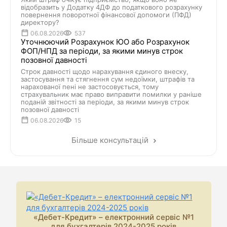
відобразить у Додатку 4ДФ до податкового розрахунку
повернення поворотної фінансової допомоги (ПФД)
директору?
06.08.2026
537
Уточнюючий Розрахунок ЮО або Розрахунок
ФОП/НПД за періоди, за якими минув строк
позовної давності
Строк давності щодо нарахування єдиного внеску,
застосування та стягнення сум недоїмки, штрафів та
нарахованої пені не застосовується, тому
страхувальник має право виправити помилки у раніше
поданій звітності за періоди, за якими минув строк
позовної давності
06.08.2026
15
Більше консультацій
«Дебет-Кредит» – електронний сервіс №1
для бухгалтерів 2024-2025 років