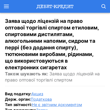
Заява щодо ліцензій на право
оптової торгівлі спиртом етиловим,
спиртовими дистилятами,
алкогольними напоями, сидром та
перрі (без додання спирту),
тютюновими виробами, рідинами,
що використовуються в
електронних сигаретах
Також шукають як:
Заява щодо ліцензій на
право оптової торгівлі спиртом
Вид податку:
Акциз
Держ. орган:
Податкова
Тип звітності:
Не є звітним документом