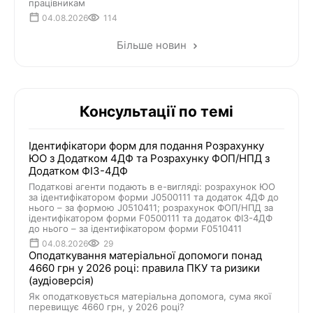
працівникам
04.08.2026
114
Більше новин
Консультації по темі
Ідентифікатори форм для подання Розрахунку
ЮО з Додатком 4ДФ та Розрахунку ФОП/НПД з
Додатком ФІЗ-4ДФ
Податкові агенти подають в е-вигляді: розрахунок ЮО
за ідентифікатором форми J0500111 та додаток 4ДФ до
нього – за формою J0510411; розрахунок ФОП/НПД за
ідентифікатором форми F0500111 та додаток ФІЗ-4ДФ
до нього – за ідентифікатором форми F0510411
04.08.2026
29
Оподаткування матеріальної допомоги понад
4660 грн у 2026 році: правила ПКУ та ризики
(аудіоверсія)
Як оподатковується матеріальна допомога, сума якої
перевищує 4660 грн, у 2026 році?