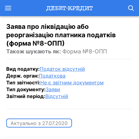
Заява про ліквідацію або
реорганізацію платника податків
(форма №8-ОПП)
Також шукають як:
Форма №8-ОПП
Вид податку:
Податок відсутній
Держ. орган:
Податкова
Тип звітності:
Не є звітним документом
Тип документу:
Заяви
Звітний період:
Відсутній
Актуально з
27.07.2020