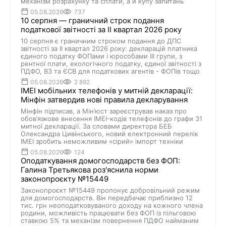
механізм розрахунку та сплати, а й купу запитань
05.08.2026
737
10 серпня — граничний строк подання
податкової звітності за II квартал 2026 року
10 серпня є граничним строком подання до ДПС
звітності за II квартал 2026 року: декларацій платника
єдиного податку ФОПами і юрособами III групи, з
рентної плати, екологічного податку, єдиної звітності з
ПДФО, ВЗ та ЄСВ для податкових агентів - ФОПів тощо
05.08.2026
2 892
IMEI мобільних телефонів у митній декларації:
Мінфін затвердив нові правила декларування
Мінфін підписав, а Мін’юст зареєстрував наказ про
обов’язкове внесення IMEI-кодів телефонів до графи 31
митної декларації. За словами директора БЕБ
Олександра Цивінського, новий електронний перелік
IMEI зробить неможливим «сірий» імпорт техніки
05.08.2026
124
Оподаткування домогосподарств без ФОП:
Галина Третьякова роз'яснила норми
законопроєкту №15449
Законопроєкт №15449 пропонує добровільний режим
для домогосподарств. Він передбачає приблизно 12
тис. грн неоподатковуваного доходу на кожного члена
родини, можливість працювати без ФОП із пільговою
ставкою 5% та механізм повернення ПДФО найманим