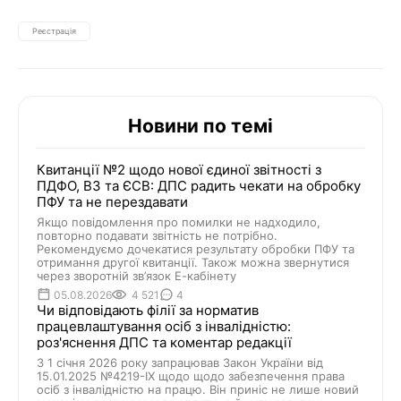
Реєстрація
Новини по темі
Квитанції №2 щодо нової єдиної звітності з
ПДФО, ВЗ та ЄСВ: ДПС радить чекати на обробку
ПФУ та не перездавати
Якщо повідомлення про помилки не надходило,
повторно подавати звітність не потрібно.
Рекомендуємо дочекатися результату обробки ПФУ та
отримання другої квитанції. Також можна звернутися
через зворотній зв’язок Е-кабінету
05.08.2026
4 521
4
Чи відповідають філії за норматив
працевлаштування осіб з інвалідністю:
роз'яснення ДПС та коментар редакції
З 1 січня 2026 року запрацював Закон України від
15.01.2025 №4219-IX щодо щодо забезпечення права
осіб з інвалідністю на працю. Він приніс не лише новий