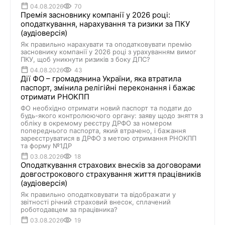
04.08.2026
70
Премія засновнику компанії у 2026 році:
оподаткування, нарахування та ризики за ПКУ
(аудіоверсія)
Як правильно нарахувати та оподатковувати премію
засновнику компанії у 2026 році з урахуванням вимог
ПКУ, щоб уникнути ризиків з боку ДПС?
04.08.2026
43
Дії ФО – громадянина України, яка втратила
паспорт, змінила релігійні переконання i бажає
отримати PHOKПП
ФО необхідно отримати новий паспорт та подати до
будь-якого контролюючого органу: заяву щодо зняття з
обліку в окремому реєстру ДРФО за номером
попереднього паспорта, який втрачено, і бажання
зареєструватися в ДРФО з метою отримання PHOKПП
та форму №1ДР
03.08.2026
18
Оподаткування страхових внесків за договорами
довгострокового страхування життя працівників
(аудіоверсія)
Як правильно оподатковувати та відображати у
звітності річний страховий внесок, сплачений
роботодавцем за працівника?
03.08.2026
19