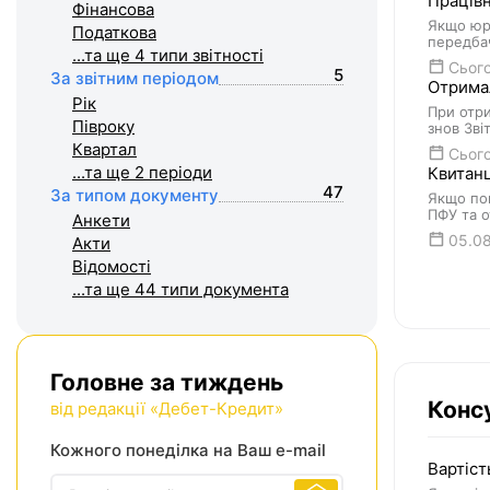
Працівн
Фiнансова
Якщо юро
Податкова
передбач
...та ще 4
типи звітності
Сього
5
За звітним періодом
Отримал
Рік
При отри
Півроку
знов Зві
Квартал
Сього
...та ще 2
періоди
Квитанц
47
За типом документу
Якщо пов
ПФУ та о
Анкети
05.0
Акти
Відомості
...та ще 44
типи документа
Головне за тиждень
Консу
від редакції «Дебет-Кредит»
Кожного понеділка на Ваш e-mail
Вартіст