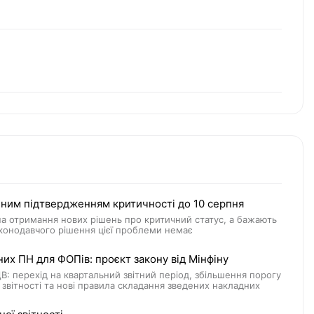
щеним підтвердженням критичності до 10 серпня
 на отримання нових рішень про критичний статус, а бажають
аконодавчого рішення цієї проблеми немає
их ПН для ФОПів: проєкт закону від Мінфіну
 перехід на квартальний звітний період, збільшення порогу
звітності та нові правила складання зведених накладних