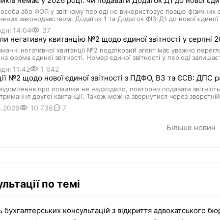
иків немає у 2026 році: чи подавати Додаток Д1 до нової єдин
соба або ФОП у звітному періоді не використовує працю фізичних о
ених законодавством, Додаток 1 та Додаток ФІЗ-Д1 до нової єдиної з
дні 14:04
37
и негативну квитанцію №2 щодо єдиної звітності у серпні 20
манні негативної квитанції №2 податковий агент має уважно перегля
тна форма єдиної звітності. Номер єдиної звітності у періоді залишає
дні 11:42
1 642
ії №2 щодо нової єдиної звітності з ПДФО, ВЗ та ЄСВ: ДПС 
ідомлення про помилки не надходило, повторно подавати звітність
тримання другої квитанції. Також можна звернутися через зворотній 
8.2026
10 738
7
Більше новин
льтації по темі
ь бухгалтерських консультацій з відкриття адвокатського бюро