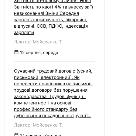
Звітність по-новому з липня! Нова
Звітність по квоті 4% та внеску за її
невиконання! Зміни Середня
зарплата: критичність, лікарняні,
відпускні. ЄСВ, ПДФО, індексація
зарплати
Лектор: Мойсеєнко Т.
12 серпня, середа
Сучасний трудовий договір (усний,
письмовий, електронний). Як
перевести працівників на письмові
трудові договори без порушення
законодавства. Трудові функції і
компетентності на основі
професійного стандарту без
дублювання посадової інструкції...
Лектор: Мойсеєнко Т.
14 серпня, пʼятниця