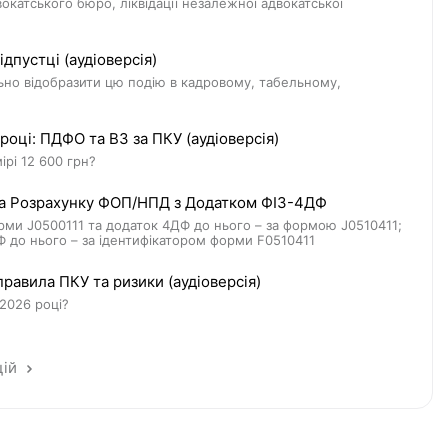
вокатського бюро, ліквідації незалежної адвокатської
дпустці (аудіоверсія)
льно відобразити цю подію в кадровому, табельному,
році: ПДФО та ВЗ за ПКУ (аудіоверсія)
ірі 12 600 грн?
та Розрахунку ФОП/НПД з Додатком ФІЗ-4ДФ
орми J0500111 та додаток 4ДФ до нього – за формою J0510411;
 до нього – за ідентифікатором форми F0510411
равила ПКУ та ризики (аудіоверсія)
2026 році?
цій