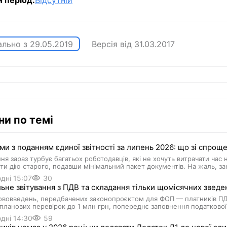
й період:
Відсутній
ально з
29.05.2019
Версія від
31.03.2017
ни по темі
и з поданням єдиної звітності за липень 2026: що зі спро
ня зараз турбує багатьох роботодавців, які не хочуть витрачати час
и дію старого, подавши мінімальний пакет документів. На жаль, з
дні 15:07
30
ьне звітування з ПДВ та складання тільки щомісячних зведен
вовведень, передбачених законопроєктом для ФОП — платників ПДВ:
планових перевірок до 1 млн грн, попереднє заповнення податкової 
дні 14:30
59