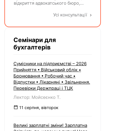
відкриття адвокатського бюро,
ліквідації незалежної адвокатської
діяльності та подання звіту за
Усі консультації
формою №8-ОПП?
Семінари для
бухгалтерів
Сумісники на підприємстві – 2026
Прийняття • Військовий облік •
Бронювання • Робочий час •
Відпустки • Лікарняні • Звільнення.
Перевірки Держпраці і ТЦК
Лектор: Мойсеєнко Т.
11 серпня, вівторок
Великі зарплатні зміни! Зарплатна