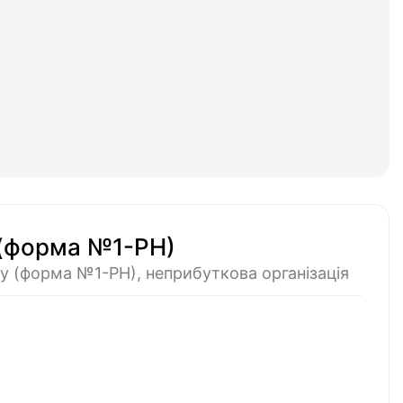
 (форма №1-РН)
у (форма №1-РН), неприбуткова організація