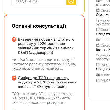
Яка оріє
діяльнос
Сього
Оформле
Працівни
бухгалте
Останні консультації
Сього
Оподатк
Виведення посади зі штатного
Які пода
розпису у 2026 році після
Сього
звільнення: терміни та вимоги
Іденти
КЗпП (аудіоверсія)
Податков
розрахун
Чи обов’язково виводити посаду зі
штатного розпису протягом 10 днів,
04.0
якщо працівник звільнився
Оподатк
(розрахувався)?
Як опода
Дивіденди ТОВ на єдиному
04.0
податку у 2026 році: авансовий
внесок і ПКУ (аудіоверсія)
ТОВ - платник ЄП (ІІІ група, ставка
5%, без ПДВ), єдиним учасником
якого є юрособа — резидент
України, у 2026 році планує