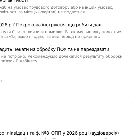
ої звітності
сіб на умовах трудового договору або на інших умовах,
вітності за місяць (квартал) не подається
26 р.? Покрокова інструкція, що робити далі
нути її зміст, виявити помилки. В такому випадку подається
ться «1», якщо ні однієї за цей період не прийнято
радить чекати на обробку ПФУ та не перездавати
 не потрібно. Рекомендуємо дочекатися результату обробки
зв’язок Е-кабінету
, ліквідації та ф. №8-ОПП у 2026 році (аудіоверсія)