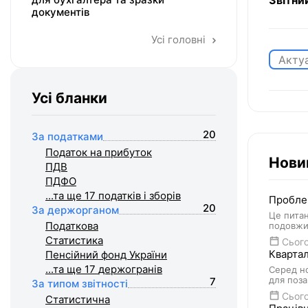
Звітни
документів
Усі головні
Акту
Усі бланки
20
За податками
Податок на прибуток
Нови
ПДВ
ПДФО
...та ще 17
податків і зборів
Проблем
20
За держорганом
Це питан
Податкова
подовжит
Статистика
Сього
Квартал
Пенсійний фонд України
...та ще 17
держогранів
Серед но
для поза
7
За типом звітності
Сього
Статистична