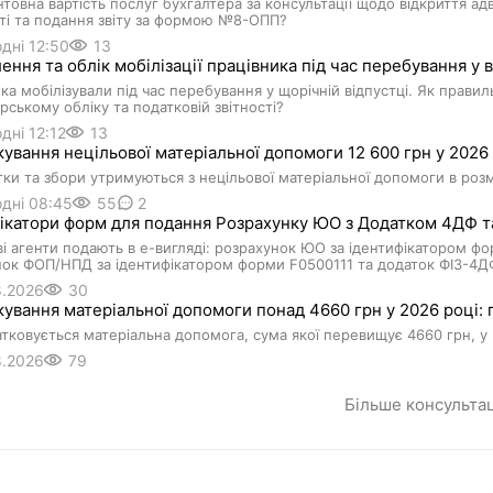
нтовна вартість послуг бухгалтера за консультації щодо відкриття ад
ті та подання звіту за формою №8-ОПП?
дні 12:50
13
ння та облік мобілізації працівника під час перебування у ві
ка мобілізували під час перебування у щорічній відпустці. Як прави
рському обліку та податковій звітності?
дні 12:12
13
ування нецільової матеріальної допомоги 12 600 грн у 2026 
тки та збори утримуються з нецільової матеріальної допомоги в розм
дні 08:45
55
2
фікатори форм для подання Розрахунку ЮО з Додатком 4ДФ 
і агенти подають в е-вигляді: розрахунок ЮО за ідентифікатором ф
ок ФОП/НПД за ідентифікатором форми F0500111 та додаток ФІЗ-4ДФ
8.2026
30
ування матеріальної допомоги понад 4660 грн у 2026 році: п
тковується матеріальна допомога, сума якої перевищує 4660 грн, у 
8.2026
79
Більше консульта