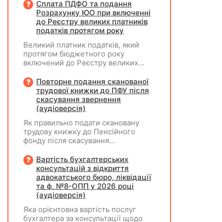
розподілити та виплатити
Сплата ПДФО та подання
дивіденди за рахунок
Розрахунку ЮО при включенні
нерозподіленого прибутку 2024–
до Реєстру великих платників
2025 років у сумі 15 млн грн. Які
податків протягом року
податкові наслідки виникають у
Великий платник податків, який
ТОВ-емітента?
протягом бюджетного року
включений до Реєстру великих
платників податків, сплачує ПДФО
за місцем попереднього обліку, а
Повторне подання сканованої
Податковий розрахунок подає за
трудової книжки до ПФУ після
новим (основним) місцем обліку
скасування звернення
(аудіоверсія)
Як правильно подати скановану
трудову книжку до Пенсійного
фонду після скасування
попереднього звернення через
відсутність підпису на титульній
Вартість бухгалтерських
сторінці — надсилати лише
консультацій з відкриття
виправлену сторінку чи всю
адвокатського бюро, ліквідації
трудову книжку заново?
та ф. №8-ОПП у 2026 році
(аудіоверсія)
Яка орієнтовна вартість послуг
бухгалтера за консультації щодо