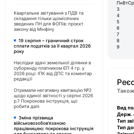
Пн
Вт
Ср
3
Квартальне звітування з ПДВ та
4
складання тільки щомісячних
5
зведених ПН для ФОПів: проєкт
6
закону від Мінфіну
7
19 серпня – граничний строк
8
сплати податків за ІI квартал 2026
9
року
Наслідки здачі земельної ділянки в
суборенду платником ЄП 4 гр. у
2026 році: ІПК від ДПС та коментар
редакції
Реє
Отримали негативну квитанцію №2
Також
щодо єдиної звітності у серпні 2026
р.? Покрокова інструкція, що
робити далі
Вид по
Держ. 
Зміна прізвища
Тип зві
військовозобов’язаною
Тип до
працівницею: покрокова інструкція
для бухгалтера та зразки