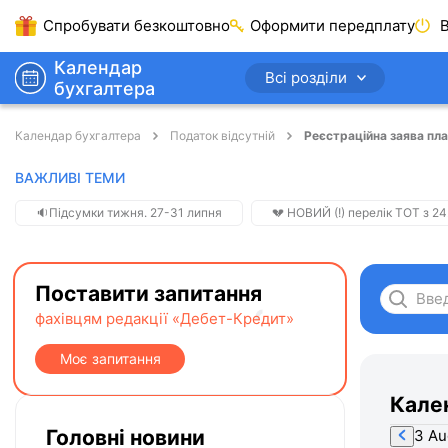
Спробувати безкоштовно
Оформити передплату
В
Календар
Всі розділи
бухгалтера
Календар бухгалтера
Податок відсутній
Реєстраційна заява пл
ВАЖЛИВІ ТЕМИ
🔉Підсумки тижня. 27-31 липня
💔 НОВИЙ (!) перелік ТОТ з 24
Поставити запитання
фахівцям редакції «Дебет-Кредит»
Моє запитання
Кале
Головні новини
3 Au