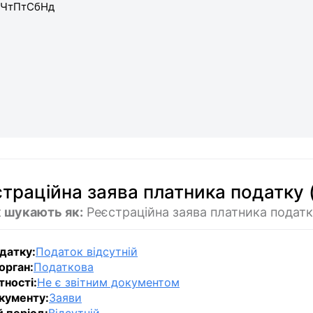
Чт
Пт
Сб
Нд
страційна заява платника податку
 шукають як:
Реєстраційна заява платника податк
датку:
Податок відсутній
орган:
Податкова
тності:
Не є звітним документом
кументу:
Заяви