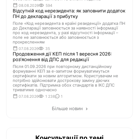
08.08.2026
594
Відсутній код нерезидента: як заповнити додаток
ПН до декларації з прибутку
Поле «Код нерезидента в країні резиденції» додатка ПН
до Декларації заповнюється за наявності інформації
про код нерезидента, у разі відсутності інформації –
поле не заповнюється або заповнюється з
прокресленням
07.08.2026
35
Продовження дії КЕП після 1 вересня 2026:
розʼяснення від ДПС для редакції
Після 01.09.2026 при повторному дистанційному
формуванні КЕП за е-запитом формуватимуться
сертифікати за новим алгоритмом. Користувачам не
потрібно здійснювати дострокову заміну діючих
сертифікатів. Підтримка обох стандартів в ІКС ДПС
триватиме одночасно
07.08.2026
1 238
1
Більше новин
Консультації по темі