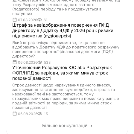
здійснюється у хронологічному порядку незалежно від
типу Розрахунків в межах одного звітного
(податкового) періоду та не продовжується в
наступних
07.08.2026
61
Штраф за невідображення повернення ПФД
директору в Додатку 4ДФ у 2026 році: ризики
підприємства (аудіоверсія)
Який штраф очікує підприємство, якщо воно не
відобразить у Додатку 4ДФ до податкового розрахунку
повернення поворотної фінансової допомоги (ПФД)
директору?
06.08.2026
538
Уточнюючий Розрахунок ЮО або Розрахунок
ФОП/НПД за періоди, за якими минув строк
позовної давності
Строк давності щодо нарахування єдиного внеску,
застосування та стягнення сум недоїмки, штрафів та
нарахованої пені не застосовується, тому
страхувальник має право виправити помилки у раніше
поданій звітності за періоди, за якими минув строк
позовної давності
06.08.2026
15
Більше консультацій