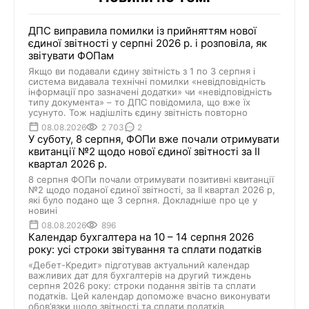
ДПС виправила помилки із прийняттям нової
єдиної звітності у серпні 2026 р. і розповіла, як
звітувати ФОПам
Якщо ви подавали єдину звітність з 1 по 3 серпня і
система видавала технічні помилки «невідповідність
інформації про зазначені додатки» чи «невідповідність
типу документа» – то ДПС повідомила, що вже їх
усунуто. Тож надішліть єдину звітність повторно
08.08.2026
2 703
2
У суботу, 8 серпня, ФОПи вже почали отримувати
квитанції №2 щодо нової єдиної звітності за ІІ
квартал 2026 р.
8 серпня ФОПи почали отримувати позитивні квитанції
№2 щодо поданої єдиної звітності, за ІІ квартал 2026 р,
які було подано ще 3 серпня. Докладніше про це у
новині
08.08.2026
896
Календар бухгалтера на 10 – 14 серпня 2026
року: усі строки звітування та сплати податків
«Дебет-Кредит» підготував актуальний календар
важливих дат для бухгалтерів на другий тиждень
серпня 2026 року: строки подання звітів та сплати
податків. Цей календар допоможе вчасно виконувати
обов’язки щодо звітності та сплати податків