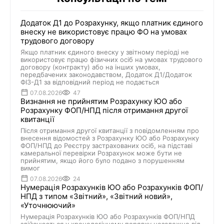
Додаток Д1 до Розрахунку, якщо платник єдиного
внеску не використовує працю ФО на умовах
трудового договору
Якщо платник єдиного внеску у звітному періоді не
використовує працю фізичних осіб на умовах трудового
договору (контракту) або на інших умовах,
передбачених законодавством, Додаток Д1/Додаток
ФІЗ-Д1 за відповідний період не подається
07.08.2026
47
Визнання не прийнятим Розрахунку ЮО або
Розрахунку ФОП/НПД після отримання другої
квитанції
Після отримання другої квитанції з повідомленням про
внесення відомостей з Розрахунку ЮО або Розрахунку
ФОП/НПД до Реєстру застрахованих осіб, на підставі
камеральної перевірки Розрахунок може бути не
прийнятим, якщо його було подано з порушенням
вимог
07.08.2026
24
Нумерація Розрахунків ЮО або Розрахунків ФОП/
НПД з типом «Звітний», «Звітний новий»,
«Уточнюючий»
Нумерація Розрахунків ЮО або Розрахунків ФОП/НПД