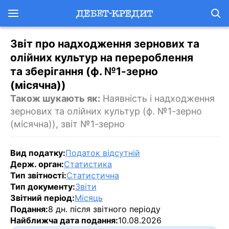
Звіт про надходження зернових та
олійних культур на перероблення
та зберігання (ф. №1-зерно
(місячна))
Також шукають як:
Наявність і надходження
зернових та олійних культур (ф. №1-зерно
(місячна)), звіт №1-зерно
Вид податку:
Податок відсутній
Держ. орган:
Статистика
Тип звітності:
Статистична
Тип документу:
Звіти
Звітний період:
Місяць
Подання:
8 дн. після звітного періоду
Найближча дата подання:
10.08.2026