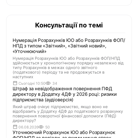
Консультації по темі
Нумерація Розрахунків ЮО або Розрахунків ФОП/
НПД з типом «Звітний», «Звітний новий»,
«Уточнюючий»
Нумерація Розрахунків ЮО або Розрахунків ФОП/НПД
здійснюється у хронологічному порядку незалежно від
типу Розрахунків в межах одного звітного
(податкового) періоду та не продовжується в
наступних
Сьогодні 10:50
34
Штраф за невідображення повернення ПФД
директору в Додатку 4ДФ у 2026 році: ризики
підприємства (аудіоверсія)
Який штраф очікує підприємство, якщо воно не
відобразить у Додатку 4ДФ до податкового розрахунку
повернення поворотної фінансової допомоги (ПФД)
директору?
06.08.2026
50
Уточнюючий Розрахунок ЮО або Розрахунок
ФОП/НПД за періоди, за якими минув строк