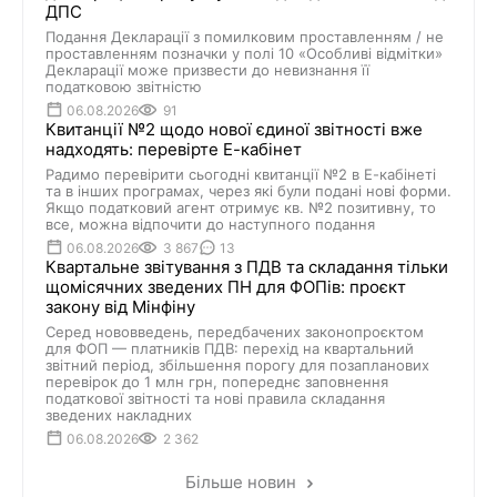
ДПС
Подання Декларації з помилковим проставленням / не
проставленням позначки у полі 10 «Особливі відмітки»
Декларації може призвести до невизнання її
податковою звітністю
06.08.2026
91
Квитанції №2 щодо нової єдиної звітності вже
надходять: перевірте Е-кабінет
Радимо перевірити сьогодні квитанції №2 в Е-кабінеті
та в інших програмах, через які були подані нові форми.
Якщо податковий агент отримує кв. №2 позитивну, то
все, можна відпочити до наступного подання
06.08.2026
3 867
13
Квартальне звітування з ПДВ та складання тільки
щомісячних зведених ПН для ФОПів: проєкт
закону від Мінфіну
Серед нововведень, передбачених законопроєктом
для ФОП — платників ПДВ: перехід на квартальний
звітний період, збільшення порогу для позапланових
перевірок до 1 млн грн, попереднє заповнення
податкової звітності та нові правила складання
зведених накладних
06.08.2026
2 362
Більше новин