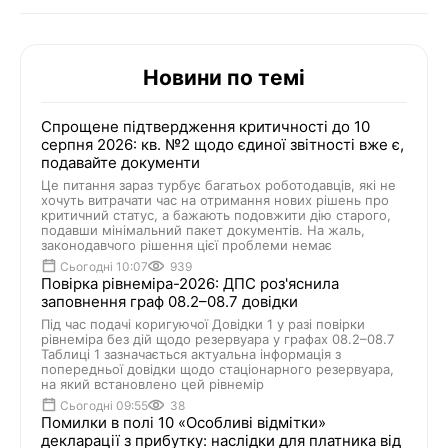
Новини по темі
Спрощене підтвердження критичності до 10
серпня 2026: кв. №2 щодо єдиної звітності вже є,
подавайте документи
Це питання зараз турбує багатьох роботодавців, які не
хочуть витрачати час на отримання нових рішень про
критичний статус, а бажають подовжити дію старого,
подавши мінімальний пакет документів. На жаль,
законодавчого рішення цієї проблеми немає
Сьогодні 10:07
939
Повірка рівнеміра-2026: ДПС роз'яснила
заповнення граф 08.2–08.7 довідки
Під час подачі коригуючої Довідки 1 у разі повірки
рівнеміра без дій щодо резервуара у графах 08.2–08.7
Таблиці 1 зазначається актуальна інформація з
попередньої довідки щодо стаціонарного резервуара,
на який встановлено цей рівнемір
Сьогодні 09:55
38
Помилки в полі 10 «Особливі відмітки»
декларації з прибутку: наслідки для платника від