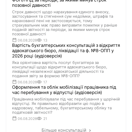
позовної давності
Строк давності щодо нарахування єдиного внеску,
застосування та стягнення сум недоїмки, штрафів та
нарахованої пені не застосовується, тому
страхувальник має право виправити помилки у раніше
поданій звітності за періоди, за якими минув строк
позовної давності
06.08.2026
13
Вартість бухгалтерських консультацій з відкриття
адвокатського бюро, ліквідації та ф. №8-ОПП у
2026 році (аудіоверсія)
Яка орієнтовна вартість послуг бухгалтера за
консультації щодо відкриття адвокатського бюро,
ліквідації незалежної адвокатської діяльності та
подання звіту за формою №8-ОПП?
06.08.2026
17
Оформлення та облік мобілізації працівника під
час перебування у відпустці (аудіоверсія)
Працівника мобілізували під час перебування у щорічній
відпустці. Як правильно відобразити цю подію в
кадровому, табельному, бухгалтерському обліку та
податковій звітності?
06.08.2026
21
Більше консультацій