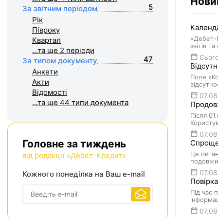
Нови
5
За звітним періодом
Рік
Календа
Півроку
«Дебет-К
Квартал
звітів т
...та ще 2
періоди
Сього
47
За типом документу
Відсутн
Анкети
Поле «Ко
Акти
відсутно
Відомості
07.08
...та ще 44
типи документа
Продовж
Після 01
Користув
07.08
Головне за тиждень
Спрощен
Це питан
від редакції «Дебет-Кредит»
подовжит
07.08
Кожного понеділка на Ваш e-mail
Повірка
Під час 
інформац
07.08