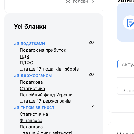
Звітни
Усі головні
Усі бланки
20
За податками
Податок на прибуток
ПДВ
ПДФО
Акту
...та ще 17
податків і зборів
20
За держорганом
Податкова
Статистика
Звітні
Пенсійний фонд України
...та ще 17
держогранів
7
За типом звітності
Статистична
Фiнансова
Податкова
...та ще 4
типи звітності