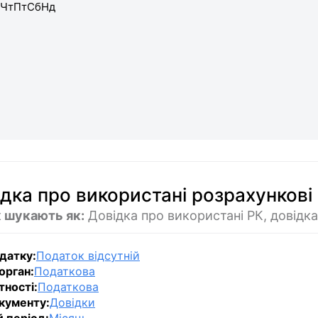
Чт
Пт
Сб
Нд
дка про використані розрахункові
 шукають як:
Довідка про використані РК, довідка
датку:
Податок відсутній
орган:
Податкова
тності:
Податкова
кументу:
Довідки