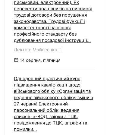
письмовий, електронний). Як
перевести працівників на письмові
трудові договори без порушення
законодавства. Трудові функції і
компетентності на основі
професійного стандарту без
дублювання посадової інструкції...
Лектор: Мойсеєнко Т.
14 серпня, пʼятниця
Одноденний практичний курс
підвищення кваліфікації щодо
військового обліку «Організація та
ведення військового обліку: зміни з
27 червня! Електронний
персональний облік, ведення
списків, е-ВОД, звірки з ТЦК,
повідомлення до ТЦК, штрафи та
помилки...