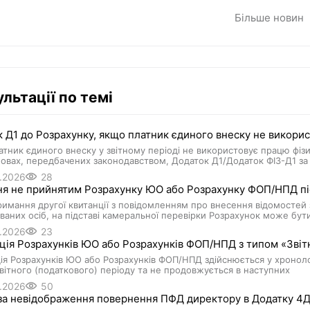
Більше новин
льтації по темі
 Д1 до Розрахунку, якщо платник єдиного внеску не викори
тник єдиного внеску у звітному періоді не використовує працю фізи
овах, передбачених законодавством, Додаток Д1/Додаток ФІЗ-Д1 за 
.2026
28
я не прийнятим Розрахунку ЮО або Розрахунку ФОП/НПД піс
римання другої квитанції з повідомленням про внесення відомосте
ваних осіб, на підставі камеральної перевірки Розрахунок може бу
.2026
23
ія Розрахунків ЮО або Розрахунків ФОП/НПД з типом «Звіт
я Розрахунків ЮО або Розрахунків ФОП/НПД здійснюється у хроноло
вітного (податкового) періоду та не продовжується в наступних
.2026
50
а невідображення повернення ПФД директору в Додатку 4ДФ 