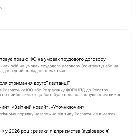
стовує працю ФО на умовах трудового договору
чних осіб на умовах трудового договору (контракту) або на
відповідний період не подається
ля отримання другої квитанції
й з Розрахунку ЮО або Розрахунку ФОП/НПД до Реєстру
ти не прийнятим, якщо його було подано з порушенням вимог
ний», «Звітний новий», «Уточнюючий»
гічному порядку незалежно від типу Розрахунків в межах
у 2026 році: ризики підприємства (аудіоверсія)