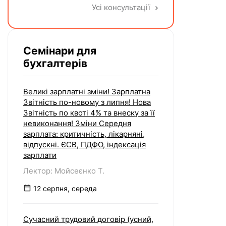
невикористаних днів відпустки при
Усі консультації
звільненні?
Семінари для
бухгалтерів
Великі зарплатні зміни! Зарплатна
Звітність по-новому з липня! Нова
Звітність по квоті 4% та внеску за її
невиконання! Зміни Середня
зарплата: критичність, лікарняні,
відпускні. ЄСВ, ПДФО, індексація
зарплати
Лектор: Мойсеєнко Т.
12 серпня, середа
Сучасний трудовий договір (усний,