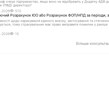
аф очікує підприємство, якщо воно не відобразить у Додатку 4ДФ д
и (ПФД) директору?
8.2026
510
чий Розрахунок ЮО або Розрахунок ФОП/НПД за періоди, за
вності щодо нарахування єдиного внеску, застосування та стягнення
ується, тому страхувальник має право виправити помилки у раніше п
8.2026
15
Більше консульта