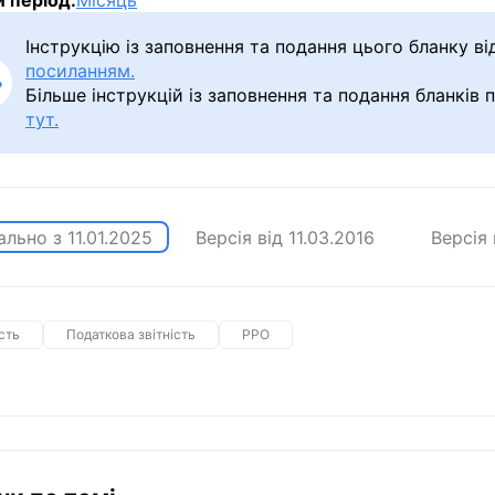
й період:
Місяць
Інструкцію із заповнення та подання цього бланку в
посиланням.
Більше інструкцій із заповнення та подання бланків 
тут.
ально з
11.01.2025
Версія від
11.03.2016
Версія
сть
Податкова звітність
РРО