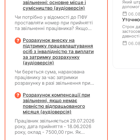
підприємства?
звільненні: основне місце і
Який штр
допомог
сумісництво (аудіоверсія)
06.0
Чи потрібно у відомості до ПФУ
Уточнюю
проставляти номер при прийнятті
Строк да
та звільненні працівника? Якщо
застосов
особа одночасно працювала за
давності
основним місцем роботи та за
Розрахунок внеску на
06.0
сумісництвом, чи рахується це як
підтримку працевлаштування
два роботодавці?
осіб з інвалідністю та виплати
за затримку розрахунку
(аудіоверсія)
Чи береться сума, нарахована
працівнику за час затримки
розрахунку в разі звільнення при
обчсиленні середньомісячної
заробітної плати (винагороди), для
Розрахунок компенсації при
розрахунку внеску на підтримку
звільненні, якщо немає
працевлаштування осіб з
повністю відпрацьованого
інвалідністю?
місяця (аудіоверсія)
Працівник звільняється 29.07.2026
року, дата прийняття - 18.06.2026
року, оклад - 7500,00 грн. Як
розрахувати компенсацію трьох