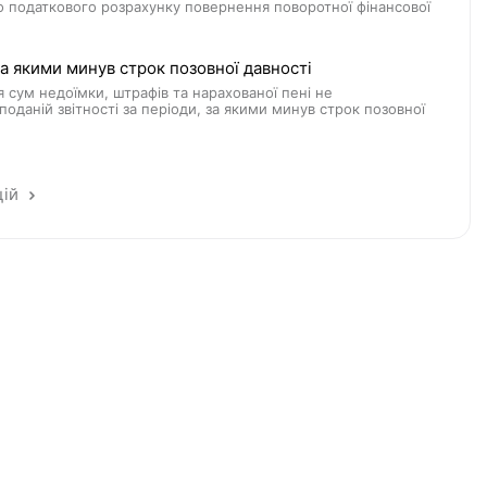
о податкового розрахунку повернення поворотної фінансової
 якими минув строк позовної давності
 сум недоїмки, штрафів та нарахованої пені не
оданій звітності за періоди, за якими минув строк позовної
цій