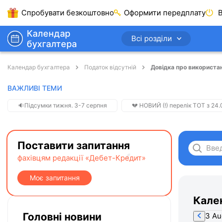
Спробувати безкоштовно
Оформити передплату
В
Календар
Всі розділи
бухгалтера
Календар бухгалтера
Податок відсутній
Довідка про використа
ВАЖЛИВІ ТЕМИ
🔉Підсумки тижня. 3-7 серпня
💔 НОВИЙ (!) перелік ТОТ з 24.0
Поставити запитання
фахівцям редакції «Дебет-Кредит»
Моє запитання
Кале
Головні новини
3 Au