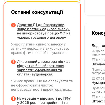
Останні консультації
Додаток Д1 до Розрахунку,
якщо платник єдиного внеску
Консу
не використовує працю ФО на
умовах трудового договору
Якщо платник єдиного внеску у
Додаток
звітному періоді не використовує
Якщо пла
працю фізичних осіб на умовах
інших ум
трудового договору (контракту) або
07.08
на інших умовах, передбачених
Лікарняний директора під час
Визнанн
законодавством, Додаток Д1/
відпустки без збереження
Додаток ФІЗ-Д1 за відповідний
Після от
зарплати: оформлення та
застрахо
період не подається
оплата (аудіоверсія)
07.08
Чи має право ТОВ не оплачувати та
Нумерац
не оформлювати листок
Нумераці
непрацездатності директора, який
одного з
перебуває у відпустці без
07.08
збереження заробітної плати під
Нумерація у відомості до ПФУ
Штраф з
час призупинення діяльності
у 2026 році при прийнятті та