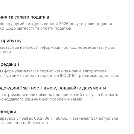
ння та сплати податків
рів на другий тиждень серпня 2026 року: строки подання
ки щодо звітності та сплати податків
з прибутку
юється за наявності інформації про код нерезидента, у разі
ленням
 редакції
ом формуватимуться сертифікати за новим алгоритмом.
в. Підтримка обох стандартів в ІКС ДПС триватиме одночасно
о єдиної звітності вже є, подавайте документи
 на отримання нових рішень про критичний статус, а бажають
аконодавчого рішення цієї проблеми немає
довідки
зервуара у графах 08.2–08.7 Таблиці 1 зазначається актуальна
встановлено цей рівнемір