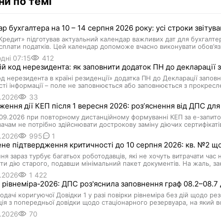
ни по темі
р бухгалтера на 10 – 14 серпня 2026 року: усі строки звітува
редит» підготував актуальний календар важливих дат для бухгалте
а сплати податків. Цей календар допоможе вчасно виконувати обов’яз
дні 07:15
412
ій код нерезидента: як заповнити додаток ПН до декларації 
д нерезидента в країні резиденції» додатка ПН до Декларації заповн
сті інформації – поле не заповнюється або заповнюється з прокрес
.2026
33
ення дії КЕП після 1 вересня 2026: розʼяснення від ДПС для
.09.2026 при повторному дистанційному формуванні КЕП за е-запит
ачам не потрібно здійснювати дострокову заміну діючих сертифікаті
.2026
995
1
е підтвердження критичності до 10 серпня 2026: кв. №2 щод
ня зараз турбує багатьох роботодавців, які не хочуть витрачати час
и дію старого, подавши мінімальний пакет документів. На жаль, з
.2026
1 422
 рівнеміра-2026: ДПС роз'яснила заповнення граф 08.2–08.7 
подачі коригуючої Довідки 1 у разі повірки рівнеміра без дій щодо ре
ія з попередньої довідки щодо стаціонарного резервуара, на який 
.2026
70