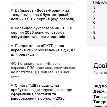
Пн
Вт
Ср
3
Дайджест «Дебет-Кредит» за
4
тиждень: головні бухгалтерські
5
новини за 3-7 серпня (аудіоверсія)
6
7
Календар бухгалтера на 10 – 14
серпня 2026 року: усі строки
8
звітування та сплати податків
9
Продовження дії КЕП після 1
вересня 2026: розʼяснення від ДПС
для редакції
ФОП отримує грант «Власна
Дові
справа»: ДПС пояснила, коли можна
не платити ЄП, ПДФО та ВЗ з цієї
Також
суми
Сплата ПДВ і податку на
Вид по
прибуток з відшкодування шкоди:
Держ. 
оформлення претензії та
Тип зві
відображення в обліку – 2026
Тип до