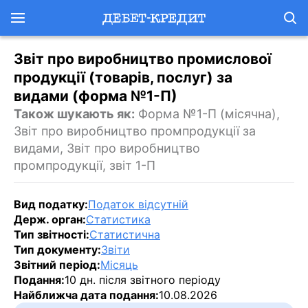
Звіт про виробництво промислової
продукції (товарів, послуг) за
видами (форма №1-П)
Також шукають як:
Форма №1-П (місячна),
Звіт про виробництво промпродукції за
видами, Звіт про виробництво
промпродукції, звіт 1-П
Вид податку:
Податок відсутній
Держ. орган:
Статистика
Тип звітності:
Статистична
Тип документу:
Звіти
Звітний період:
Місяць
Подання:
10 дн. після звітного періоду
Найближча дата подання:
10.08.2026