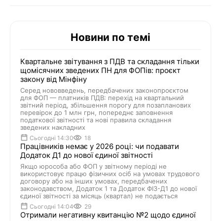
Новини по темі
Квартальне звітування з ПДВ та складання тільки
щомісячних зведених ПН для ФОПів: проєкт
закону від Мінфіну
Серед нововведень, передбачених законопроєктом
для ФОП — платників ПДВ: перехід на квартальний
звітний період, збільшення порогу для позапланових
перевірок до 1 млн грн, попереднє заповнення
податкової звітності та нові правила складання
зведених накладних
Сьогодні 14:30
18
Працівників немає у 2026 році: чи подавати
Додаток Д1 до нової єдиної звітності
Якщо юрособа або ФОП у звітному періоді не
використовує працю фізичних осіб на умовах трудового
договору або на інших умовах, передбачених
законодавством, Додаток 1 та Додаток ФІЗ-Д1 до нової
єдиної звітності за місяць (квартал) не подається
Сьогодні 14:04
29
Отримали негативну квитанцію №2 щодо єдиної