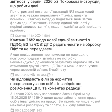
звітності у серпні 2026 р.? Покрокова інструкція,
що робити далі
При отриманні негативної квитанції №2 податковий
агент має уважно переглянути її зміст, виявити
помилки. В такому випадку подається знов Звітна
форма єдиної звітності. Номер єдиної звітності у
періоді залишається «1», якщо ні однієї за цей період не
прийнято
Сьогодні 11:42
1 504
Квитанції №2 щодо нової єдиної звітності з
ПДФО, ВЗ та ЄСВ: ДПС радить чекати на обробку
ПФУ та не перездавати
Якщо повідомлення про помилки не надходило,
повторно подавати звітність не потрібно.
Рекомендуємо дочекатися результату обробки ПФУ та
отримання другої квитанції. Також можна звернутися
через зворотній зв’язок Е-кабінету
05.08.2026
10 454
7
Чи відповідають філії за норматив
працевлаштування осіб з інвалідністю:
роз'яснення ДПС та коментар редакції
З 1 січня 2026 року запрацював Закон України від
15.01.2025 №4219-IX щодо щодо забезпечення права
осіб з інвалідністю на працю. Він приніс не лише новий
механізм розрахунку та сплати, а й купу запитань
05.08.2026
913