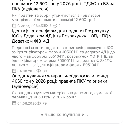
допомоги 12 600 грн у 2026 році: ПДФО та ВЗ за
ПКУ (аудіоверсія)
Які податки та збори утримуються з нецільової
матеріальної допомоги в розмірі 12 600 грн?
Сьогодні 08:45
51
2
Ідентифікатори форм для подання Розрахунку
ЮО з Додатком 4ДФ та Розрахунку ФОП/НПД з
Додатком ФІЗ-4ДФ
Податкові агенти подають в е-вигляді: розрахунок ЮО
за ідентифікатором форми J0500111 та додаток 4ДФ до
нього – за формою J0510411; розрахунок ФОП/НПД за
ідентифікатором форми F0500111 та додаток ФІЗ-4ДФ
до нього – за ідентифікатором форми F0510411
04.08.2026
30
Оподаткування матеріальної допомоги понад
4660 грн у 2026 році: правила ПКУ та ризики
(аудіоверсія)
Як оподатковується матеріальна допомога, сума якої
перевищує 4660 грн, у 2026 році?
04.08.2026
79
Більше консультацій