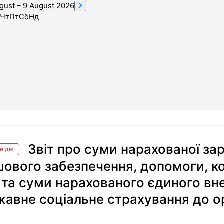
gust – 9 August 2026
Чт
Пт
Сб
Нд
Звіт про суми нарахованої зар
е діє
ового забезпечення, допомоги, к
 та суми нарахованого єдиного вн
авне соціальне страхування до орг