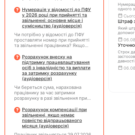
перебуває у відпустці без
Нумераці
збереження заробітної плати під
одного з
Нумерація у відомості до ПФУ
час призупинення діяльності
у 2026 році при прийнятті та
Сього
підприємства?
звільненні: основне місце і
Штраф з
сумісництво (аудіоверсія)
Який штр
допомог
Чи потрібно у відомості до ПФУ
проставляти номер при прийнятті
06.0
Уточнюю
та звільненні працівника? Якщо
особа одночасно працювала за
Строк да
основним місцем роботи та за
Розрахунок внеску на
застосов
давності
сумісництвом, чи рахується це як
підтримку працевлаштування
два роботодавці?
осіб з інвалідністю та виплати
06.0
за затримку розрахунку
(аудіоверсія)
Чи береться сума, нарахована
працівнику за час затримки
розрахунку в разі звільнення при
обчсиленні середньомісячної
заробітної плати (винагороди), для
Розрахунок компенсації при
розрахунку внеску на підтримку
звільненні, якщо немає
працевлаштування осіб з
повністю відпрацьованого
інвалідністю?
місяця (аудіоверсія)
Працівник звільняється 29.07.2026