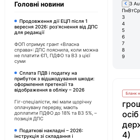
Головні новини
3 Au
Пн
Вт
Ср
3
Продовження дії ЕЦП після 1
4
вересня 2026: розʼяснення від ДПС
5
для редакції
6
7
ФОП отримує грант «Власна
справа»: ДПС пояснила, коли можна
8
не платити ЄП, ПДФО та ВЗ з цієї
9
суми
Сплата ПДВ і податку на
прибуток з відшкодування шкоди:
оформлення претензії та
відображення в обліку – 2026
Бланк н
Гіг-спеціалісти, які мали щорічну
грош
оплачувану перерву, мають
осіб
доплатити ПДФО до 18% та ВЗ 5%, –
позиція ДПС
держ
Податкові накладні – 2026:
4)
інструкція зі складання і