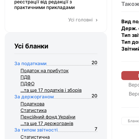
реєстрації від редакції з
Також
практичними прикладами
Усі головні
Вид по
Держ. 
Тип зві
Тип до
Усі бланки
Звітни
20
За податками
Податок на прибуток
ПДВ
ПДФО
Верс
...та ще 17
податків і зборів
Вер
20
За держорганом
Податкова
Статистика
Пенсійний фонд України
Бланк
...та ще 17
держогранів
7
За типом звітності
Статистична