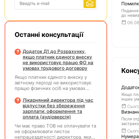
Помилки
Подання 
до невиз
06.0
Останні консультації
Додаток Д1 до Розрахунку,
якщо платник єдиного внеску
не використовує працю ФО на
умовах трудового договору
Консу
Якщо платник єдиного внеску у
звітному періоді не використовує
Додаток
працю фізичних осіб на умовах
трудового договору (контракту) або
Якщо пла
на інших умовах, передбачених
інших ум
Лікарняний директора під час
законодавством, Додаток Д1/
відпустки без збереження
Сього
Додаток ФІЗ-Д1 за відповідний
зарплати: оформлення та
Визнанн
період не подається
оплата (аудіоверсія)
Після от
застрахо
Чи має право ТОВ не оплачувати та
Сього
не оформлювати листок
Нумерац
непрацездатності директора, який