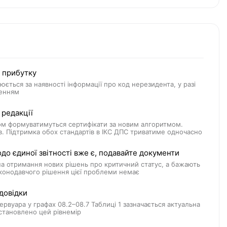
з прибутку
юється за наявності інформації про код нерезидента, у разі
ленням
 редакції
ом формуватимуться сертифікати за новим алгоритмом.
в. Підтримка обох стандартів в ІКС ДПС триватиме одночасно
о єдиної звітності вже є, подавайте документи
 на отримання нових рішень про критичний статус, а бажають
аконодавчого рішення цієї проблеми немає
довідки
зервуара у графах 08.2–08.7 Таблиці 1 зазначається актуальна
встановлено цей рівнемір