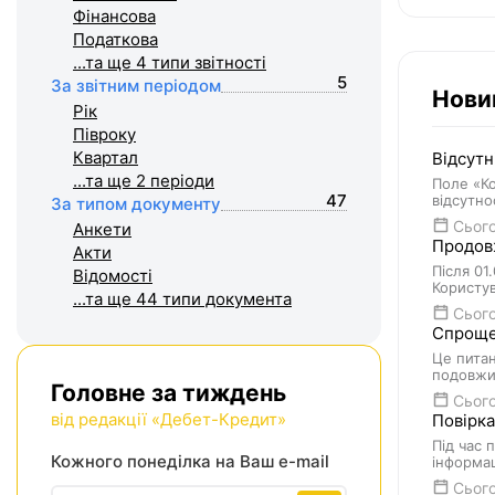
Фiнансова
Податкова
...та ще 4
типи звітності
5
За звітним періодом
Нови
Рік
Півроку
Квартал
Відсутн
...та ще 2
періоди
Поле «Ко
47
відсутно
За типом документу
Сього
Анкети
Продовж
Акти
Після 01
Відомості
Користув
...та ще 44
типи документа
Сього
Спрощен
Це питан
подовжит
Головне за тиждень
Сього
від редакції «Дебет-Кредит»
Повірка
Під час 
Кожного понеділка на Ваш e-mail
інформац
Сього