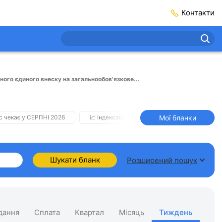
Сьогодні
Контакти
ного єдиного внеску на загальнообов'язкове...
Мої бланки
с чекає у СЕРПНІ 2026
📈 Індексація у СЕРПНІ
2️⃣0️⃣2️⃣7️⃣ Ус
Шукати бланк
Розширений пошук
дання
Сплата
Квартал
Місяць
Тиждень