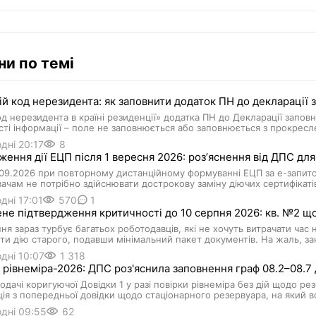
ни по темі
ій код нерезидента: як заповнити додаток ПН до декларації 
д нерезидента в країні резиденції» додатка ПН до Декларації заповн
сті інформації – поле не заповнюється або заповнюється з прокрес
дні 20:17
8
ення дії ЕЦП після 1 вересня 2026: розʼяснення від ДПС для
.09.2026 при повторному дистанційному формуванні ЕЦП за е-запит
ачам не потрібно здійснювати дострокову заміну діючих сертифікаті
дні 17:01
570
1
е підтвердження критичності до 10 серпня 2026: кв. №2 щод
ня зараз турбує багатьох роботодавців, які не хочуть витрачати час
и дію старого, подавши мінімальний пакет документів. На жаль, з
дні 10:07
1 318
 рівнеміра-2026: ДПС роз'яснила заповнення граф 08.2–08.7 
подачі коригуючої Довідки 1 у разі повірки рівнеміра без дій щодо ре
ія з попередньої довідки щодо стаціонарного резервуара, на який 
дні 09:55
62