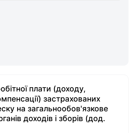
обітної плати (доходу,
омпенсації) застрахованих
еску на загальнообов'язкове
анів доходів і зборів (дод.