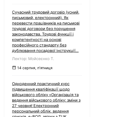
Сучасний трудовий договір (усний,
письмовий, електронний). Як
перевести працівників на письмові
трудові договори без порушення
законодавства. Трудові функції і
компетентності на основі
професійного стандарту без
дублювання посадової інструкції...
Лектор: Мойсеєнко Т.
14 серпня, пʼятниця
Одноденний практичний курс
підвищення кваліфікації щодо
військового обліку «Організація та
ведення військового обліку: зміни з
27 червня! Електронний
персональний облік, ведення
списків, е-ВОД, звірки з ТЦК,