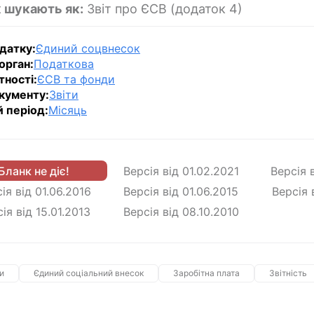
 шукають як:
Звіт про ЄСВ (додаток 4)
датку:
Єдиний соцвнесок
орган:
Податкова
тності:
ЄСВ та фонди
кументу:
Звіти
й період:
Місяць
Бланк не діє!
Версія від
01.02.2021
Версія 
ія від
01.06.2016
Версія від
01.06.2015
Версія 
сія від
15.01.2013
Версія від
08.10.2010
и
Єдиний соціальний внесок
Заробітна плата
Звітність