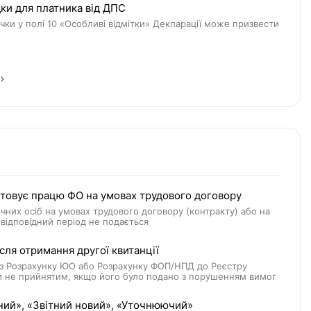
дки для платника від ДПС
ки у полі 10 «Особливі відмітки» Декларації може призвести
стовує працю ФО на умовах трудового договору
чних осіб на умовах трудового договору (контракту) або на
відповідний період не подається
ля отримання другої квитанції
й з Розрахунку ЮО або Розрахунку ФОП/НПД до Реєстру
ти не прийнятим, якщо його було подано з порушенням вимог
ний», «Звітний новий», «Уточнюючий»