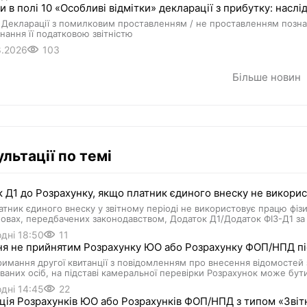
 в полі 10 «Особливі відмітки» декларації з прибутку: наслі
Декларації з помилковим проставленням / не проставленням познач
нання її податковою звітністю
8.2026
103
Більше новин
льтації по темі
 Д1 до Розрахунку, якщо платник єдиного внеску не викори
тник єдиного внеску у звітному періоді не використовує працю фізи
овах, передбачених законодавством, Додаток Д1/Додаток ФІЗ-Д1 за 
дні 18:50
11
я не прийнятим Розрахунку ЮО або Розрахунку ФОП/НПД піс
римання другої квитанції з повідомленням про внесення відомосте
ваних осіб, на підставі камеральної перевірки Розрахунок може бу
дні 14:45
22
ія Розрахунків ЮО або Розрахунків ФОП/НПД з типом «Звіт