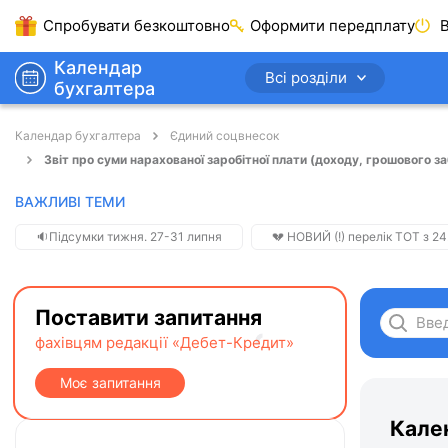
Спробувати безкоштовно
Оформити передплату
В
Календар
Всі розділи
бухгалтера
Календар бухгалтера
Єдиний соцвнесок
Звіт про суми нарахованої заробітної плати (доходу, грошового з
ВАЖЛИВІ ТЕМИ
🔉Підсумки тижня. 27-31 липня
💔 НОВИЙ (!) перелік ТОТ з 24
Поставити запитання
фахівцям редакції «Дебет-Кредит»
Моє запитання
Кале