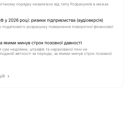
гічному порядку незалежно від типу Розрахунків в межах
у 2026 році: ризики підприємства (аудіоверсія)
о податкового розрахунку повернення поворотної фінансової
 якими минув строк позовної давності
 сум недоїмки, штрафів та нарахованої пені не
оданій звітності за періоди, за якими минув строк позовної
цій