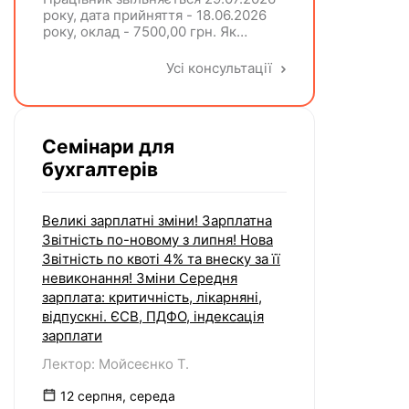
року, дата прийняття - 18.06.2026
року, оклад - 7500,00 грн. Як
розрахувати компенсацію трьох
невикористаних днів відпустки при
Усі консультації
звільненні?
Семінари для
бухгалтерів
Великі зарплатні зміни! Зарплатна
Звітність по-новому з липня! Нова
Звітність по квоті 4% та внеску за її
невиконання! Зміни Середня
зарплата: критичність, лікарняні,
відпускні. ЄСВ, ПДФО, індексація
зарплати
Лектор: Мойсеєнко Т.
12 серпня, середа