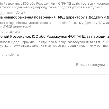
я Розрахунків ЮО або Розрахунків ФОП/НПД здійснюється у хроноло
вітного (податкового) періоду та не продовжується в наступних
дні 10:50
47
а невідображення повернення ПФД директору в Додатку 4ДФ 
аф очікує підприємство, якщо воно не відобразить у Додатку 4ДФ д
и (ПФД) директору?
8.2026
428
чий Розрахунок ЮО або Розрахунок ФОП/НПД за періоди, за
вності щодо нарахування єдиного внеску, застосування та стягнення
ується, тому страхувальник має право виправити помилки у раніше п
8.2026
14
Більше консульта